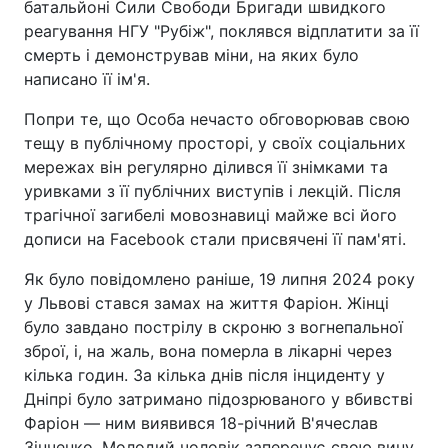
батальйоні Сили Свободи Бригади швидкого
реагування НГУ "Рубіж", поклявся відплатити за її
смерть і демонстрував міни, на яких було
написано її ім'я.
Попри те, що Особа нечасто обговорював свою
тещу в публічному просторі, у своїх соціальних
мережах він регулярно ділився її знімками та
уривками з її публічних виступів і лекцій. Після
трагічної загибелі мовознавиці майже всі його
дописи на Facebook стали присвячені її пам'яті.
Як було повідомлено раніше, 19 липня 2024 року
у Львові стався замах на життя Фаріон. Жінці
було завдано пострілу в скроню з вогнепальної
зброї, і, на жаль, вона померла в лікарні через
кілька годин. За кілька днів після інциденту у
Дніпрі було затримано підозрюваного у вбивстві
Фаріон — ним виявився 18-річний В'ячеслав
Зінченко. Молодий чоловік заперечує свою вину,