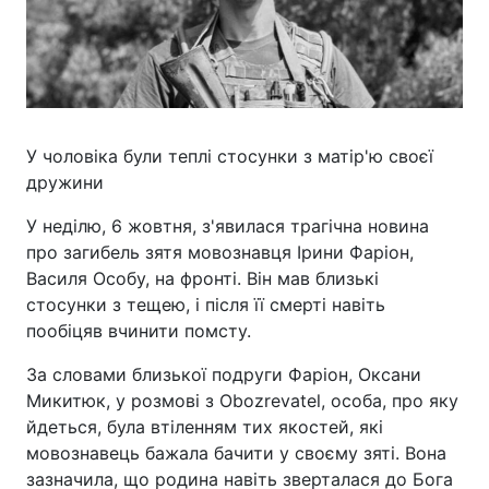
У чоловіка були теплі стосунки з матір'ю своєї
дружини
У неділю, 6 жовтня, з'явилася трагічна новина
про загибель зятя мовознавця Ірини Фаріон,
Василя Особу, на фронті. Він мав близькі
стосунки з тещею, і після її смерті навіть
пообіцяв вчинити помсту.
За словами близької подруги Фаріон, Оксани
Микитюк, у розмові з Obozrevatel, особа, про яку
йдеться, була втіленням тих якостей, які
мовознавець бажала бачити у своєму зяті. Вона
зазначила, що родина навіть зверталася до Бога