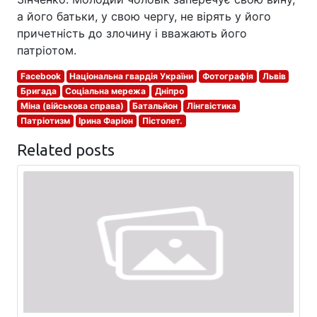
а його батьки, у свою чергу, не вірять у його
причетність до злочину і вважають його
патріотом.
Facebook
Національна гвардія України
Фотографія
Львів
Бригада
Соціальна мережа
Дніпро
Міна (військова справа)
Батальйон
Лінгвістика
Патріотизм
Ірина Фаріон
Пістолет.
Related posts