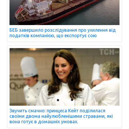
БЕБ завершило розслідування про ухилення від
податків компанією, що експортує сою
Звучить смачно: принцеса Кейт поділилася
своїми двома найулюбленішими стравами, які
вона готує в домашніх умовах.