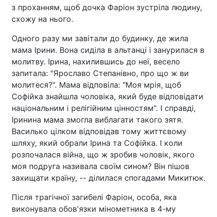
з проханням, щоб дочка Фаріон зустріла людину,
схожу на нього.
Одного разу ми завітали до будинку, де жила
мама Ірини. Вона сиділа в альтанці і занурилася в
молитву. Ірина, нахилившись до неї, весело
запитала: "Ярославо Степанівно, про що ж ви
молитеся?". Мама відповіла: "Моя мрія, щоб
Софійка знайшла чоловіка, який буде відповідати
національним і релігійним цінностям". І справді,
Іринина мама змогла виблагати такого зятя.
Василько цілком відповідав тому життєвому
шляху, який обрали Ірина та Софійка. І коли
розпочалася війна, що ж зробив чоловік, якого
моя подруга називала своїм сином? Він пішов
захищати країну, -- ділилася спогадами Микитюк.
Після трагічної загибелі Фаріон, особа, яка
виконувала обов'язки мінометника в 4-му