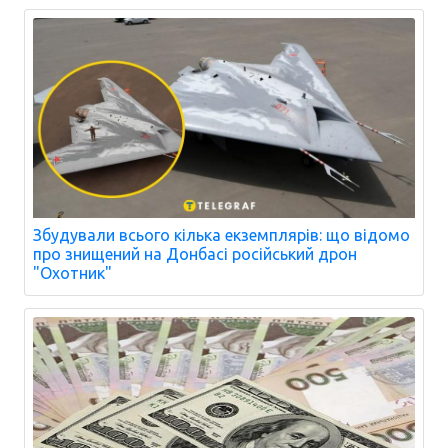
Збудували всього кілька екземплярів: що відомо
про знищений на Донбасі російський дрон
"Охотник"