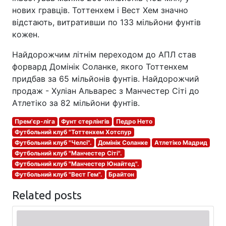
нових гравців. Тоттенхем і Вест Хем значно
відстають, витративши по 133 мільйони фунтів
кожен.
Найдорожчим літнім переходом до АПЛ став
форвард Домінік Соланке, якого Тоттенхем
придбав за 65 мільйонів фунтів. Найдорожчий
продаж - Хуліан Альварес з Манчестер Сіті до
Атлетіко за 82 мільйони фунтів.
Прем'єр-ліга
Фунт стерлінгів
Педро Нето
Футбольний клуб "Тоттенхем Хотспур
Футбольний клуб "Челсі".
Домінік Соланке
Атлетіко Мадрид
Футбольний клуб "Манчестер Сіті".
Футбольний клуб "Манчестер Юнайтед".
Футбольний клуб "Вест Гем".
Брайтон
Related posts