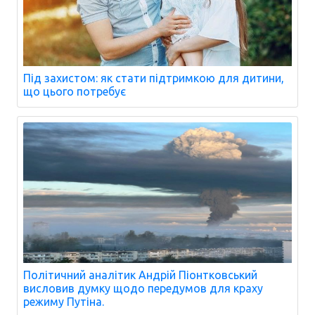
Під захистом: як стати підтримкою для дитини,
що цього потребує
Політичний аналітик Андрій Піонтковський
висловив думку щодо передумов для краху
режиму Путіна.