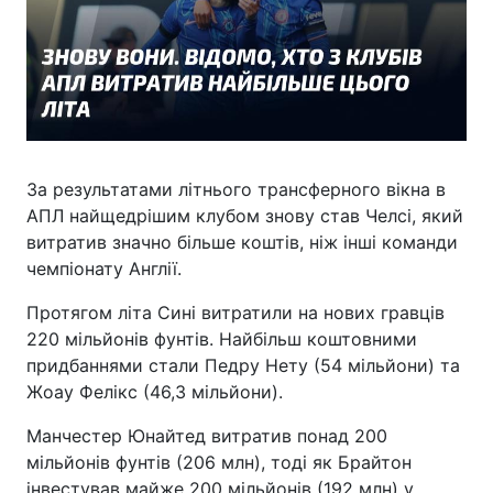
За результатами літнього трансферного вікна в
АПЛ найщедрішим клубом знову став Челсі, який
витратив значно більше коштів, ніж інші команди
чемпіонату Англії.
Протягом літа Сині витратили на нових гравців
220 мільйонів фунтів. Найбільш коштовними
придбаннями стали Педру Нету (54 мільйони) та
Жоау Фелікс (46,3 мільйони).
Манчестер Юнайтед витратив понад 200
мільйонів фунтів (206 млн), тоді як Брайтон
інвестував майже 200 мільйонів (192 млн) у