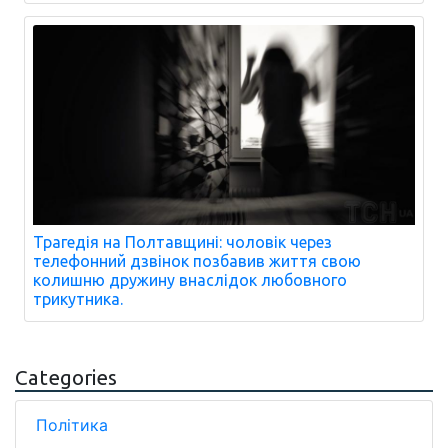
Трагедія на Полтавщині: чоловік через
телефонний дзвінок позбавив життя свою
колишню дружину внаслідок любовного
трикутника.
Categories
Політика