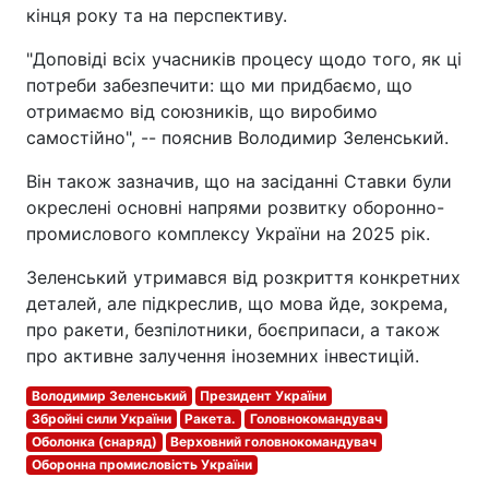
кінця року та на перспективу.
"Доповіді всіх учасників процесу щодо того, як ці
потреби забезпечити: що ми придбаємо, що
отримаємо від союзників, що виробимо
самостійно", -- пояснив Володимир Зеленський.
Він також зазначив, що на засіданні Ставки були
окреслені основні напрями розвитку оборонно-
промислового комплексу України на 2025 рік.
Зеленський утримався від розкриття конкретних
деталей, але підкреслив, що мова йде, зокрема,
про ракети, безпілотники, боєприпаси, а також
про активне залучення іноземних інвестицій.
Володимир Зеленський
Президент України
Збройні сили України
Ракета.
Головнокомандувач
Оболонка (снаряд)
Верховний головнокомандувач
Оборонна промисловість України