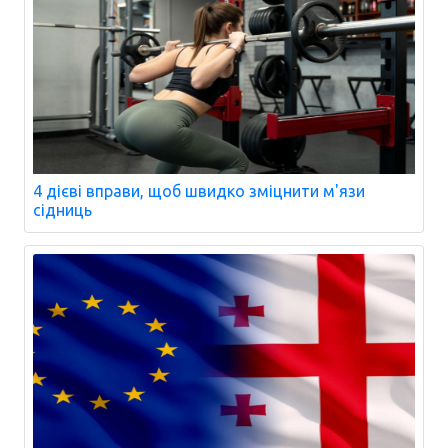
4 дієві вправи, щоб швидко зміцнити м'язи
сідниць