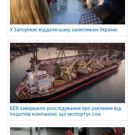
У Запоріжжі віддали шану захисникам України.
БЕБ завершило розслідування про ухилення від
податків компанією, що експортує сою