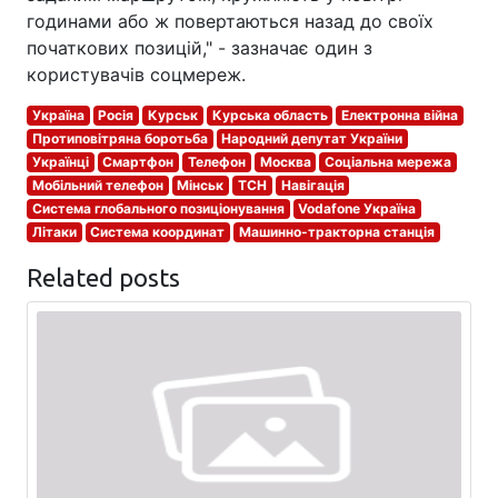
годинами або ж повертаються назад до своїх
початкових позицій," - зазначає один з
користувачів соцмереж.
Україна
Росія
Курськ
Курська область
Електронна війна
Протиповітряна боротьба
Народний депутат України
Українці
Смартфон
Телефон
Москва
Соціальна мережа
Мобільний телефон
Мінськ
ТСН
Навігація
Система глобального позиціонування
Vodafone Україна
Літаки
Система координат
Машинно-тракторна станція
Related posts