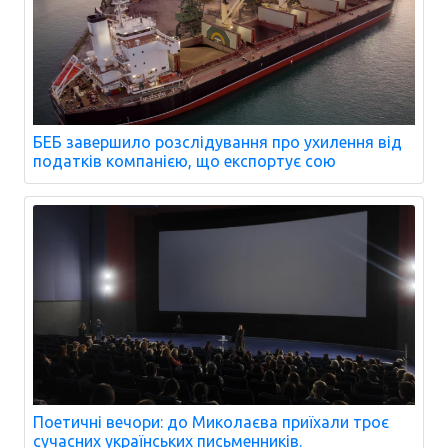
БЕБ завершило розслідування про ухилення від
податків компанією, що експортує сою
Поетичні вечори: до Миколаєва приїхали троє
сучасних українських письменників.