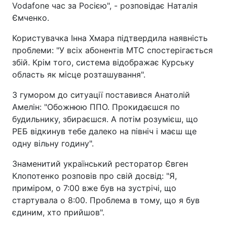
Vodafone час за Росією", - розповідає Наталія
Ємченко.
Користувачка Інна Хмара підтвердила наявність
проблеми: "У всіх абонентів МТС спостерігається
збій. Крім того, система відображає Курську
область як місце розташування".
З гумором до ситуації поставився Анатолій
Амелін: "Обожнюю ППО. Прокидаєшся по
будильнику, збираєшся. А потім розумієш, що
РЕБ відкинув тебе далеко на північ і маєш ще
одну вільну годину".
Знаменитий український ресторатор Євген
Клопотенко розповів про свій досвід: "Я,
приміром, о 7:00 вже був на зустрічі, що
стартувала о 8:00. Проблема в тому, що я був
єдиним, хто прийшов".