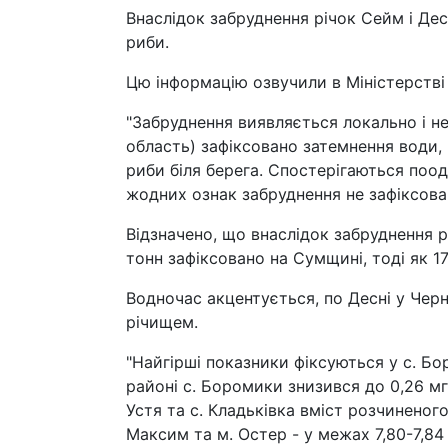
Внаслідок забруднення річок Сейм і Дес
риби.
Цю інформацію озвучили в Міністерстві 
"Забруднення виявляється локально і не
область) зафіксовано затемнення води, 
риби біля берега. Спостерігаються поод
жодних ознак забруднення не зафіксован
Відзначено, що внаслідок забруднення рі
тонн зафіксовано на Сумщині, тоді як 17,
Водночас акцентується, по Десні у Чер
річищем.
"Найгірші показники фіксуються у с. Бо
районі с. Боромики знизився до 0,26 мг
Устя та с. Кладьківка вміст розчиненого
Максим та м. Остер - у межах 7,80-7,84