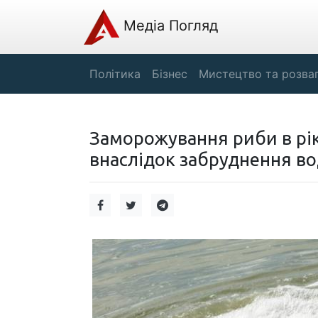
Медіа Погляд
Політика
Бізнес
Мистецтво та розва
Заморожування риби в рік
внаслідок забруднення во