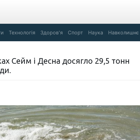
ги
Технологія
Здоров'я
Спорт
Наука
Навколишнє
ах Сейм і Десна досягло 29,5 тонн
ди.