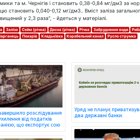
омики та м. Чернігів і становить 0,38-0,84 мг/дм3 за но
нцю становить 0,040-0,12 мг/дм3.. Вміст заліза загально
вищений у 2,3 раза", - йдеться у матеріалі.
а
Залізо
Сейм (річка)
Десна (річка)
Річка
Забруднення води
Риб
арганець
Пекарів
Кладьківка
Корабельний канал
Русло струмка
Уряд не планує приватизу
завершило розслідування
два державні банки.
ухилення від податків
анією, що експортує сою