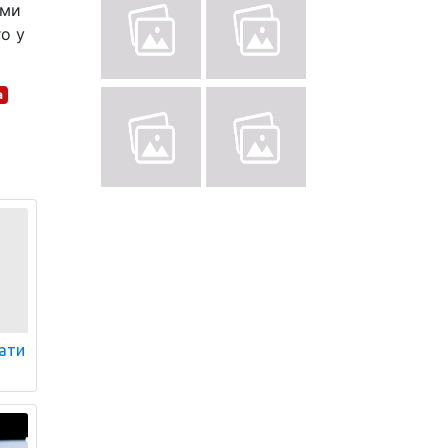
рми
го у
а
вати