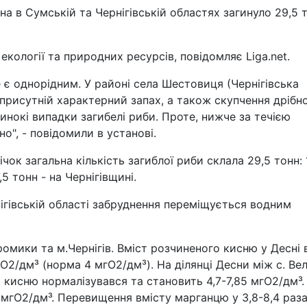
на в Сумській та Чернігівській областях загинуло 29,5 
екології та природних ресурсів, повідомляє Liga.net.
 є однорідним. У районі села Шестовиця (Чернігівська
присутній характерний запах, а також скупчення дрібно
инокі випадки загибелі риби. Проте, нижче за течією
о", - повідомили в установі.
чок загальна кількість загиблої риби склала 29,5 тонн: 
5 тонн - на Чернігівщині.
нігівській області забруднення переміщується водним
ромики та м.Чернігів. Вміст розчиненого кисню у Десні 
О2/дм³ (норма 4 мгО2/дм³). На ділянці Десни між с. Ве
 кисню нормалізувався та становить 4,7-7,85 мгО2/дм³. 
 мгО2/дм³. Перевищення вмісту марганцю у 3,8-8,4 раз