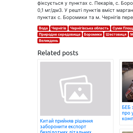
фіксується у пунктах с. Пекарів, с. Бор
0,1 мг/дм3. У решті пунктів вміст марга
пунктах с. Боромики та м. Чернігів пере
Вода
Чернігів
Чернігівська область
Суми Площ
Природне середовище
Боромики
Шестовиця
М
Великдень
Related posts
БЕБ 
про 
комп
Китай прийняв рішення
заборонити експорт
безпілотних літальних