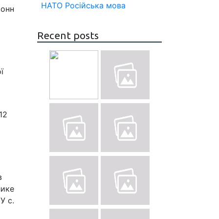
НАТО
Російська мова
тонн
Recent posts
ї
12
в
лике
У с.
а