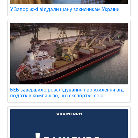
У Запоріжжі віддали шану захисникам України.
БЕБ завершило розслідування про ухилення від
податків компанією, що експортує сою