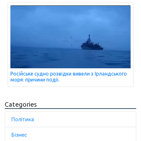
Російське судно розвідки вивели з Ірландського
моря: причини події.
Categories
Політика
Бізнес