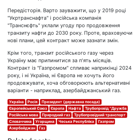
Передісторія. Варто зауважити, що у 2019 році
"Укртранснафта" і російська компанія
"Транснєфть" уклали угоду про продовження
транзиту нафти до 2030 року. Проте, враховуючи
нові плани, цей контракт може зазнати змін.
Крім того, транзит російського газу через
Україну має припинитися за п'ять місяців.
Контракт із "Газпромом" спливає наприкінці 2024
року, і ні Україна, ні Європа не хочуть його
продовжувати, хоча обговорюють альтернативні
варіанти - наприклад, азербайджанський газ.
Україна
Росія
Президент (державна посада)
Європейський Союз
Європа
Нафта
Трубопровід "Дружба
Російська мова
Природний газ
Трубопровідний транспорт
Словаччина
Угорщина
Чеська Республіка
Газпром
Азербайджан
Газ