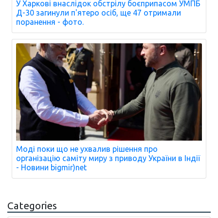
У Харкові внаслідок обстрілу боєприпасом УМПБ
Д-30 загинули п'ятеро осіб, ще 47 отримали
поранення - фото.
Моді поки що не ухвалив рішення про
організацію саміту миру з приводу України в Індії
- Новини bigmir)net
Categories