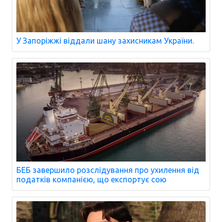
У Запоріжжі віддали шану захисникам України.
БЕБ завершило розслідування про ухилення від
податків компанією, що експортує сою