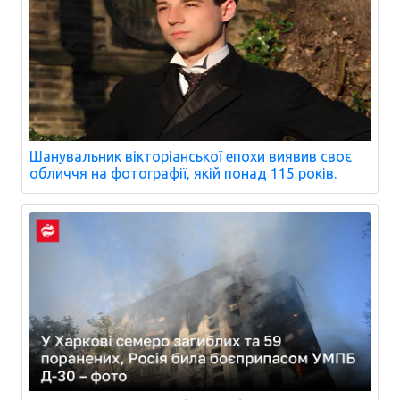
Шанувальник вікторіанської епохи виявив своє
обличчя на фотографії, якій понад 115 років.