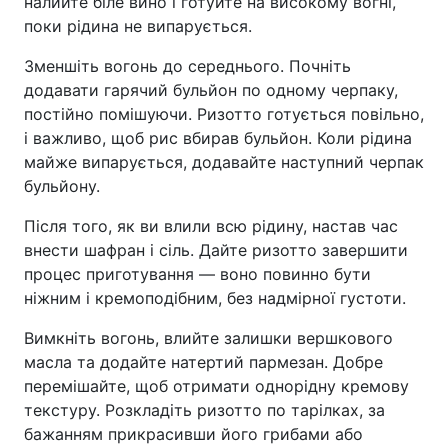
налийте біле вино і готуйте на високому вогні,
поки рідина не випарується.
Зменшіть вогонь до середнього. Почніть
додавати гарячий бульйон по одному черпаку,
постійно помішуючи. Ризотто готується повільно,
і важливо, щоб рис вбирав бульйон. Коли рідина
майже випарується, додавайте наступний черпак
бульйону.
Після того, як ви влили всю рідину, настав час
внести шафран і сіль. Дайте ризотто завершити
процес приготування — воно повинно бути
ніжним і кремоподібним, без надмірної густоти.
Вимкніть вогонь, влийте залишки вершкового
масла та додайте натертий пармезан. Добре
перемішайте, щоб отримати однорідну кремову
текстуру. Розкладіть ризотто по тарілках, за
бажанням прикрасивши його грибами або