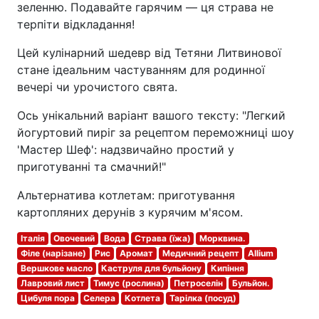
зеленню. Подавайте гарячим — ця страва не
терпіти відкладання!
Цей кулінарний шедевр від Тетяни Литвинової
стане ідеальним частуванням для родинної
вечері чи урочистого свята.
Ось унікальний варіант вашого тексту: "Легкий
йогуртовий пиріг за рецептом переможниці шоу
'Мастер Шеф': надзвичайно простий у
приготуванні та смачний!"
Альтернатива котлетам: приготування
картопляних дерунів з курячим м'ясом.
Італія
Овочевий
Вода
Страва (їжа)
Морквина.
Філе (нарізане)
Рис
Аромат
Медичний рецепт
Allium
Вершкове масло
Каструля для бульйону
Кипіння
Лавровий лист
Тимус (рослина)
Петроселін
Бульйон.
Цибуля пора
Селера
Котлета
Тарілка (посуд)