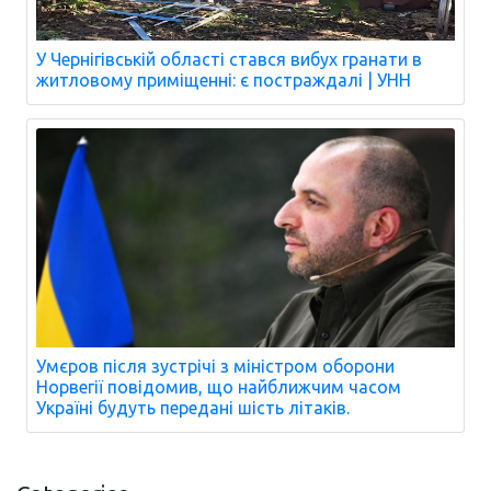
У Чернігівській області стався вибух гранати в
житловому приміщенні: є постраждалі | УНН
Умєров після зустрічі з міністром оборони
Норвегії повідомив, що найближчим часом
Україні будуть передані шість літаків.