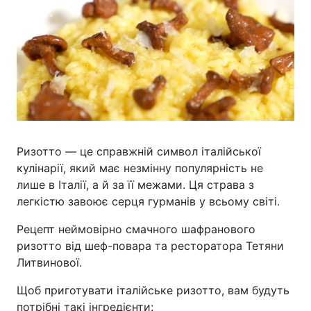
Ризотто — це справжній символ італійської
кулінарії, який має незмінну популярність не
лише в Італії, а й за її межами. Ця страва з
легкістю завоює серця гурманів у всьому світі.
Рецепт неймовірно смачного шафранового
ризотто від шеф-повара та ресторатора Тетяни
Литвинової.
Щоб приготувати італійське ризотто, вам будуть
потрібні такі інгредієнти: