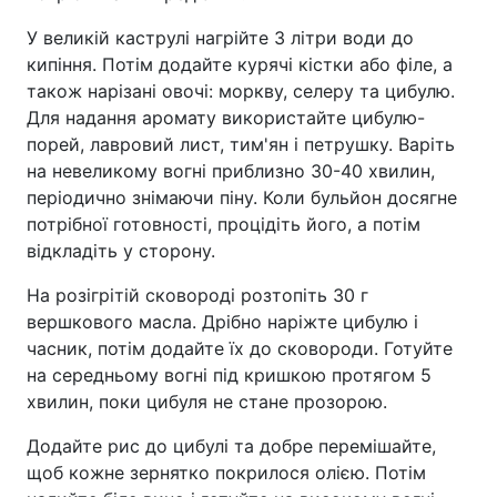
У великій каструлі нагрійте 3 літри води до
кипіння. Потім додайте курячі кістки або філе, а
також нарізані овочі: моркву, селеру та цибулю.
Для надання аромату використайте цибулю-
порей, лавровий лист, тим'ян і петрушку. Варіть
на невеликому вогні приблизно 30-40 хвилин,
періодично знімаючи піну. Коли бульйон досягне
потрібної готовності, процідіть його, а потім
відкладіть у сторону.
На розігрітій сковороді розтопіть 30 г
вершкового масла. Дрібно наріжте цибулю і
часник, потім додайте їх до сковороди. Готуйте
на середньому вогні під кришкою протягом 5
хвилин, поки цибуля не стане прозорою.
Додайте рис до цибулі та добре перемішайте,
щоб кожне зернятко покрилося олією. Потім