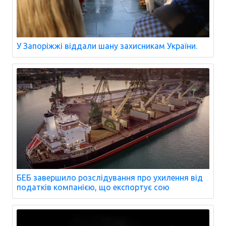
У Запоріжжі віддали шану захисникам України.
БЕБ завершило розслідування про ухилення від
податків компанією, що експортує сою