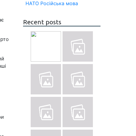
НАТО
Російська мова
ає
Recent posts
арто
ий
нші
ри