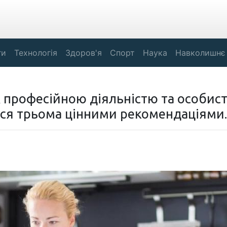
ги
Технологія
Здоров'я
Спорт
Наука
Навколишнє
ж професійною діяльністю та особис
ася трьома цінними рекомендаціями.