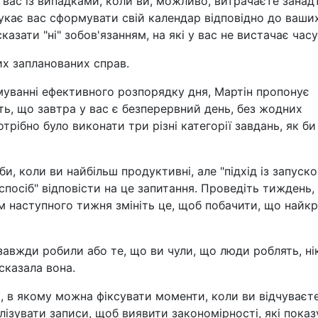
 вас із випадками, коли ви, можливо, витрачаєте занад
онукає вас сформувати свій календар відповідно до ваши
казати "ні" зобов'язанням, на які у вас не вистачає часу
их запланованих справ.
муванні ефективного розпорядку дня, Мартін пропонує
ть, що завтра у вас є безперервний день, без жодних
рібно було виконати три різні категорії завдань, як би
, коли ви найбільш продуктивні, але "підхід із запуско
посіб" відповісти на це запитання. Проведіть тиждень,
тім наступного тижня змініть це, щоб побачити, що найк
завжди робили або те, що ви чули, що люди роблять, ні
сказала вона.
 в якому можна фіксувати моменти, коли ви відчуваєт
алізувати записи, щоб виявити закономірності, які пока