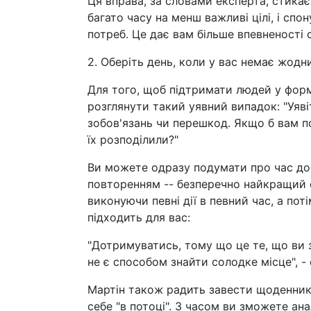
Ця вправа, за словами експерта, стикає
багато часу на менш важливі цілі, і сп
потреб. Це дає вам більше впевненості с
2. Оберіть день, коли у вас немає жодн
Для того, щоб підтримати людей у фор
розглянути такий уявний випадок: "Уяві
зобов'язань чи перешкод. Якщо б вам пот
їх розподілили?"
Ви можете одразу подумати про час доби
повторенням -- безперечно найкращий с
виконуючи певні дії в певний час, а по
підходить для вас:
"Дотримуватись, тому що це те, що ви 
не є способом знайти солодке місце", - 
Мартін також радить завести щоденник,
себе "в потоці". З часом ви зможете ан