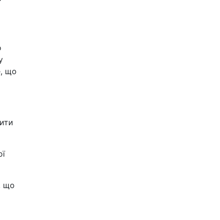
о
у
е, що
рити
ої
, що