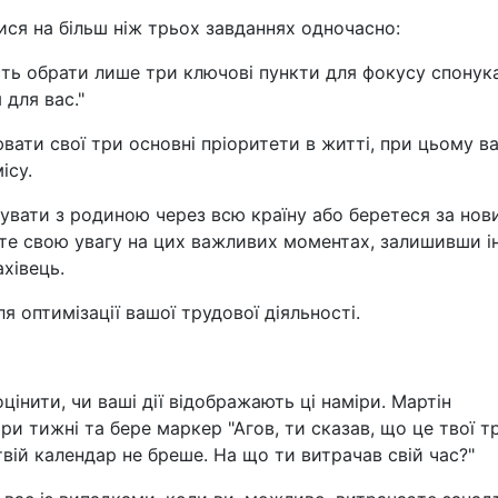
ися на більш ніж трьох завданнях одночасно:
сть обрати лише три ключові пункти для фокусу спонук
 для вас."
ати свої три основні пріоритети в житті, при цьому в
ісу.
увати з родиною через всю країну або беретеся за нов
те свою увагу на цих важливих моментах, залишивши і
ахівець.
я оптимізації вашої трудової діяльності.
цінити, чи ваші дії відображають ці наміри. Мартін
ри тижні та бере маркер "Агов, ти сказав, що це твої т
вій календар не бреше. На що ти витрачав свій час?"