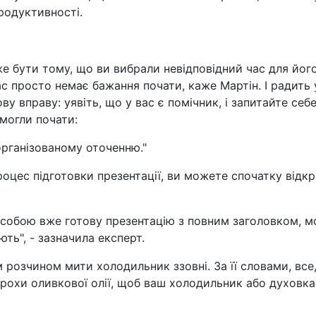
родуктивності.
же бути тому, що ви вибрали невідповідний час для йог
с просто немає бажання почати, каже Мартін. І радить 
у вправу: уявіть, що у вас є помічник, і запитайте себ
 могли почати:
організованому оточенню."
роцес підготовки презентації, ви можете спочатку відк
д собою вже готову презентацію з повним заголовком, м
ть", - зазначила експерт.
м розчином мити холодильник ззовні. За її словами, все
трохи оливкової олії, щоб ваш холодильник або духовка