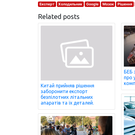
Експерт
Холодильник
Google
Мозок
Рішення
Related posts
БЕБ 
про 
комп
Китай прийняв рішення
заборонити експорт
безпілотних літальних
апаратів та їх деталей.