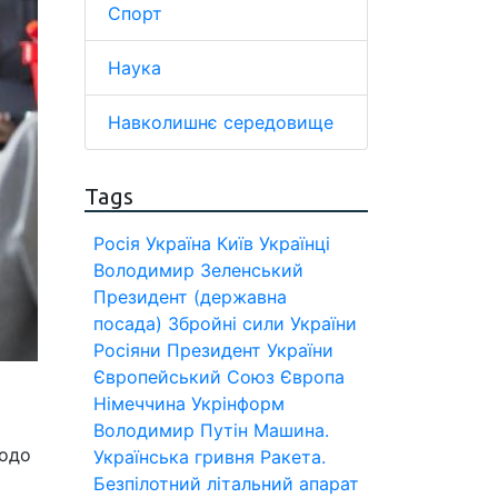
Спорт
Наука
Навколишнє середовище
Tags
Росія
Україна
Київ
Українці
Володимир Зеленський
Президент (державна
посада)
Збройні сили України
Росіяни
Президент України
Європейський Союз
Європа
Німеччина
Укрінформ
Володимир Путін
Машина.
щодо
Українська гривня
Ракета.
Безпілотний літальний апарат