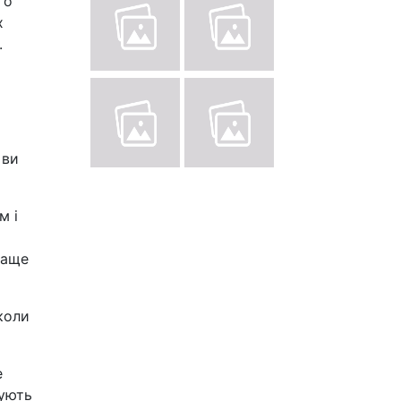
то
х
.
 ви
м і
раще
коли
е
зують