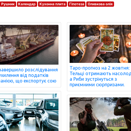
Рушник
Календар
Кухонна плита
Гіпотеза
Оливкова олія
Таро-прогноз на 2 жовтня:
завершило розслідування
Тельці отримають насолод
ухилення від податків
а Риби зустрінуться з
анією, що експортує сою
приємними сюрпризами.