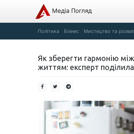
Медіа Погляд
Політика
Бізнес
Мистецтво та розва
Як зберегти гармонію мі
життям: експерт поділил