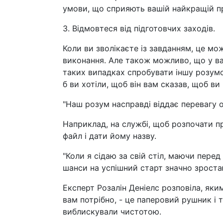
умови, що сприяють вашій найкращій п
3. Відмовтеся від підготовчих заходів.
Коли ви зволікаєте із завданням, це мо
виконання. Але також можливо, що у ва
таких випадках спробувати іншу розумов
б ви хотіли, щоб він вам сказав, щоб ви
"Наш розум насправді віддає перевагу 
Наприклад, на службі, щоб розпочати п
файл і дати йому назву.
"Коли я сідаю за свій стіл, маючи пере
шанси на успішний старт значно зростаю
Експерт Розалін Деніелс розповіла, яки
вам потрібно, - це паперовий рушник і 
виблискували чистотою.