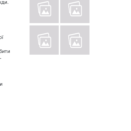
жди.
ої
бити
—
ти