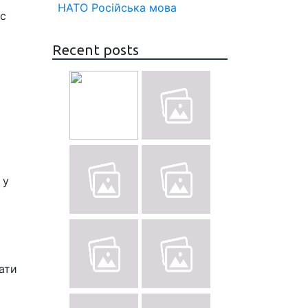
НАТО
Російська мова
ас
Recent posts
 у
ати