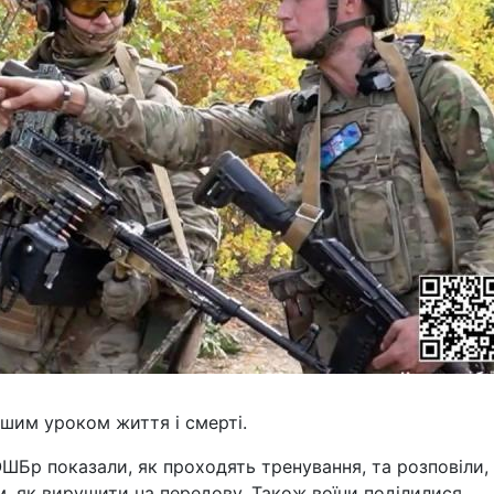
шим уроком життя і смерті.
ШБр показали, як проходять тренування, та розповіли, 
м, як вирушити на передову. Також воїни поділилися