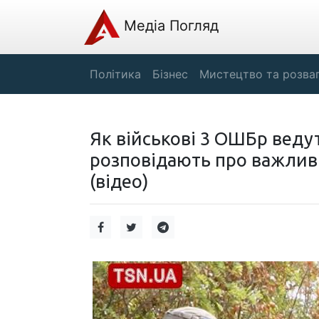
Медіа Погляд
Політика
Бізнес
Мистецтво та розва
Як військові 3 ОШБр веду
розповідають про важливіс
(відео)