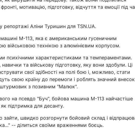
фронті, мотивацію, підготовку, відчуття та емоції під ч
у репортажі Аліни Туришин для TSN.UA.
 машині М-113, яка є американським гусеничним
ю військовою технікою з алюмінієвим корпусом.
зними психічними характеристиками та темпераментами.
, навички та військову підготовку, яку вони здобули. Ці
рувати свої здібності на полі бою і, можливо, стати
дуть свою країну до перемоги і роблять значний внесок
я штурмовик з позивним "Малюк".
ового на псевдо "Буч", бойова машина М-113 найчастіше
як підтримка для десанту.
ко зайти, швидко розгорнути бойовий склад і відпрацюв
а..." -- ділиться своїми враженнями боєць.