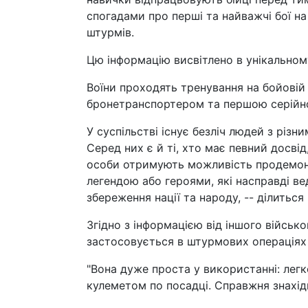
спогадами про перші та найважчі бої на 
штурмів.
Цю інформацію висвітлено в унікальном
Воїни проходять тренування на бойовій
бронетранспортером та першою серійно
У суспільстві існує безліч людей з рі
Серед них є й ті, хто має певний досвід
особи отримують можливість продемонст
легендою або героями, які насправді ве
збереження нації та народу, -- ділитьс
Згідно з інформацією від іншого військ
застосовується в штурмових операціях 
"Вона дуже проста у використанні: лег
кулеметом по посадці. Справжня знахідк