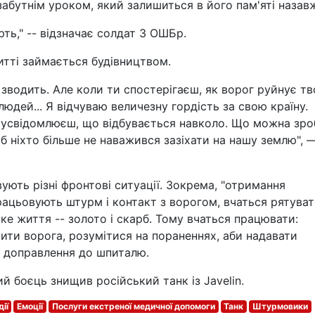
забутнім уроком, який залишиться в його пам'яті назав
ть," -- відзначає солдат 3 ОШБр.
итті займається будівництвом.
зводить. Але коли ти спостерігаєш, як ворог руйнує тв
людей... Я відчуваю величезну гордість за свою країну.
усвідомлюєш, що відбувається навколо. Що можна зро
об ніхто більше не наважився зазіхати на нашу землю", 
ють різні фронтові ситуації. Зокрема, "отримання
працьовують штурм і контакт з ворогом, вчаться рятува
ке життя -- золото і скарб. Тому вчаться працювати:
ити ворога, розумітися на пораненнях, аби надавати
 доправлення до шпиталю.
ий боєць знищив російський танк із Javelin.
дії
Емоції
Послуги екстреної медичної допомоги
Танк
Штурмовики