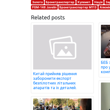
Золото
Бронетранспортер
Кулемет.
Нація
Зар
FGM-148 Javelin
Бронетранспортер M113
Алюмін
Related posts
БЕБ 
про 
комп
Китай прийняв рішення
заборонити експорт
безпілотних літальних
апаратів та їх деталей.