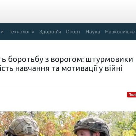
ги
Технологія
Здоров'я
Спорт
Наука
Навколишнє
ть боротьбу з ворогом: штурмовики
ть навчання та мотивації у війні
Пол