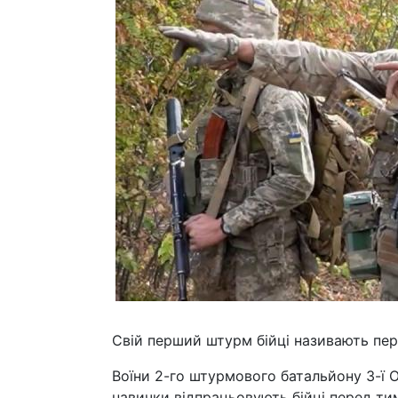
Свій перший штурм бійці називають пер
Воїни 2-го штурмового батальйону 3-ї О
навички відпрацьовують бійці перед ти