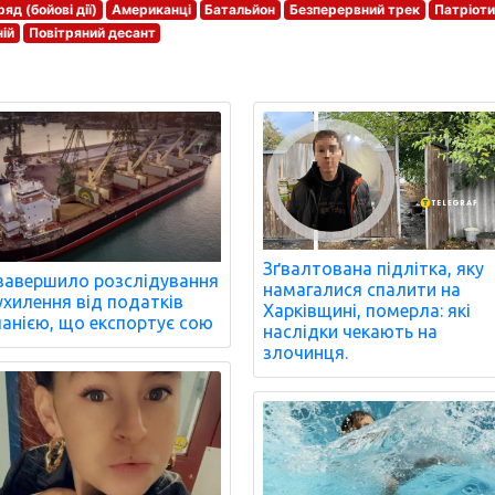
яд (бойові дії)
Американці
Батальйон
Безперервний трек
Патріот
ій
Повітряний десант
Зґвалтована підлітка, яку
завершило розслідування
намагалися спалити на
ухилення від податків
Харківщині, померла: які
анією, що експортує сою
наслідки чекають на
злочинця.