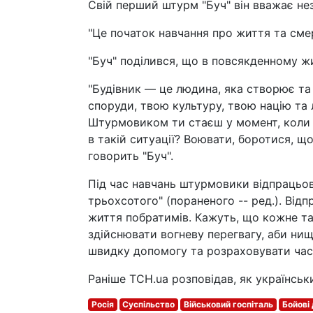
Свій перший штурм "Буч" він вважає не
"Це початок навчання про життя та смер
"Буч" поділився, що в повсякденному ж
"Будівник — це людина, яка створює та 
споруди, твою культуру, твою націю та 
Штурмовиком ти стаєш у момент, коли 
в такій ситуації? Воювати, боротися, щ
говорить "Буч".
Під час навчань штурмовики відпрацьову
трьохсотого" (пораненого -- ред.). Від
життя побратимів. Кажуть, що кожне та
здійснювати вогневу перегвагу, аби нищ
швидку допомогу та розраховувати час
Раніше ТСН.ua розповідав, як українськ
Росія
Суспільство
Військовий госпіталь
Бойові 