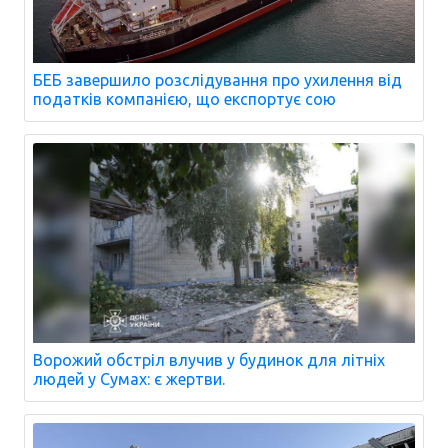
БЕБ завершило розслідування про ухилення від
податків компанією, що експортує сою
Ворожий обстріл влучив у будинок для літніх
людей у Сумах: є жертви.