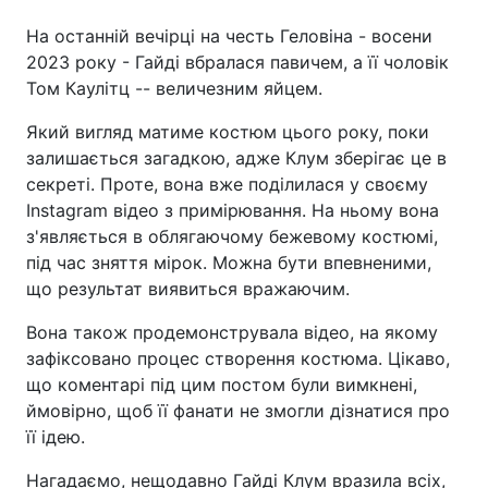
На останній вечірці на честь Геловіна - восени
2023 року - Гайді вбралася павичем, а її чоловік
Том Каулітц -- величезним яйцем.
Який вигляд матиме костюм цього року, поки
залишається загадкою, адже Клум зберігає це в
секреті. Проте, вона вже поділилася у своєму
Instagram відео з примірювання. На ньому вона
з'являється в облягаючому бежевому костюмі,
під час зняття мірок. Можна бути впевненими,
що результат виявиться вражаючим.
Вона також продемонструвала відео, на якому
зафіксовано процес створення костюма. Цікаво,
що коментарі під цим постом були вимкнені,
ймовірно, щоб її фанати не змогли дізнатися про
її ідею.
Нагадаємо, нещодавно Гайді Клум вразила всіх,