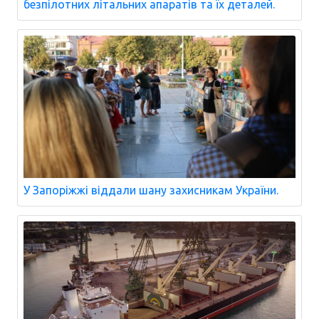
безпілотних літальних апаратів та їх деталей.
У Запоріжжі віддали шану захисникам України.