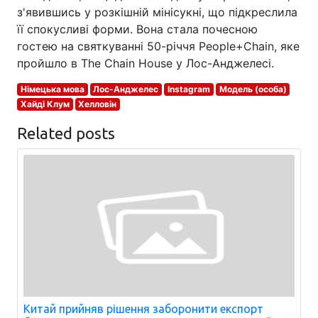
з'явившись у розкішній мінісукні, що підкреслила
її спокусливі форми. Вона стала почесною
гостею на святкуванні 50-річчя People+Chain, яке
пройшло в The Chain House у Лос-Анджелесі.
Німецька мова
Лос-Анджелес
Instagram
Модель (особа)
Хайді Клум
Хелловін
Related posts
Китай прийняв рішення заборонити експорт