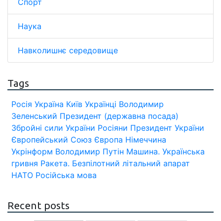
Спорт
Наука
Навколишнє середовище
Tags
Росія
Україна
Київ
Українці
Володимир
Зеленський
Президент (державна посада)
Збройні сили України
Росіяни
Президент України
Європейський Союз
Європа
Німеччина
Укрінформ
Володимир Путін
Машина.
Українська
гривня
Ракета.
Безпілотний літальний апарат
НАТО
Російська мова
Recent posts