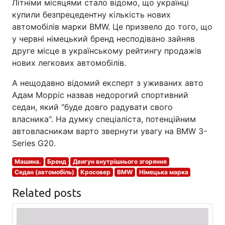
Літніми місяцями стало відомо, що українці
купили безпрецедентну кількість нових
автомобілів марки BMW. Це призвело до того, що
у червні німецький бренд несподівано зайняв
друге місце в українському рейтингу продажів
нових легкових автомобілів.
А нещодавно відомий експерт з уживаних авто
Адам Морріс назвав недорогий спортивний
седан, який "буде довго радувати свого
власника". На думку спеціаліста, потенційним
автовласникам варто звернути увагу на BMW 3-
Series G20.
Машина.
Бренд
Двигун внутрішнього згоряння
Седан (автомобіль)
Кросовер
BMW
Німецька марка
Related posts