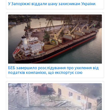
У Запоріжжі віддали шану захисникам України.
БЕБ завершило розслідування про ухилення від
податків компанією, що експортує сою