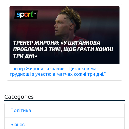
Тренер Жирони зазначив: "Циганков має
труднощі з участю в матчах кожні три дні."
Categories
Політика
Бізнес