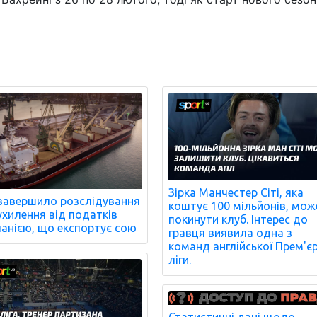
Зірка Манчестер Сіті, яка
завершило розслідування
коштує 100 мільйонів, мож
ухилення від податків
покинути клуб. Інтерес до
анією, що експортує сою
гравця виявила одна з
команд англійської Прем'є
ліги.
Статистичні дані щодо