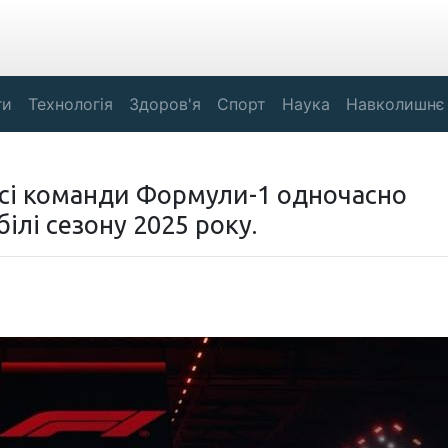
ги
Технологія
Здоров'я
Спорт
Наука
Навколишнє
: усі команди Формули-1 одночасно
ілі сезону 2025 року.