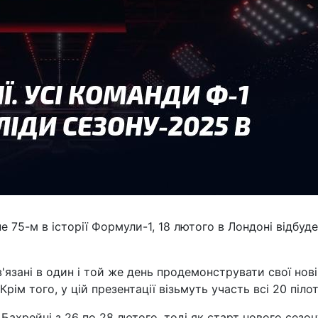
 75-м в історії Формули-1, 18 лютого в Лондоні відбуд
в'язані в один і той же день продемонструвати свої нові
рім того, у цій презентації візьмуть участь всі 20 пілот
ахрейні з 26 по 28 лютого, тоді як старт нового сезон