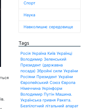
Спорт
Наука
Навколишнє середовище
Tags
Росія
Україна
Київ
Українці
Володимир Зеленський
Президент (державна
посада)
Збройні сили України
Росіяни
Президент України
еться
Європейський Союз
Європа
Німеччина
Укрінформ
Володимир Путін
Машина.
ів.
Українська гривня
Ракета.
Безпілотний літальний апарат
у