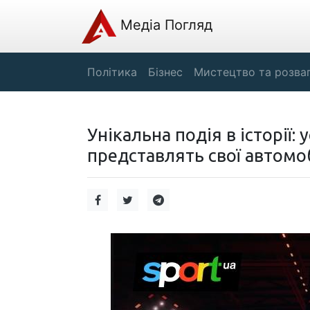
Медіа Погляд
Політика
Бізнес
Мистецтво та розва
Унікальна подія в історії
представлять свої автомоб