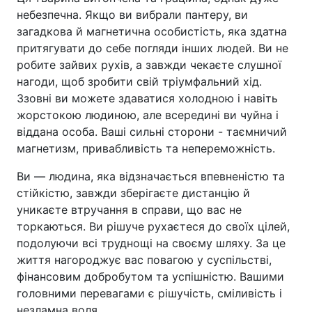
небезпечна. Якщо ви вибрали пантеру, ви
загадкова й магнетична особистість, яка здатна
притягувати до себе погляди інших людей. Ви не
робите зайвих рухів, а завжди чекаєте слушної
нагоди, щоб зробити свій тріумфальний хід.
Ззовні ви можете здаватися холодною і навіть
жорстокою людиною, але всередині ви чуйна і
віддана особа. Ваші сильні сторони - таємничий
магнетизм, привабливість та непереможність.
Ви — людина, яка відзначається впевненістю та
стійкістю, завжди зберігаєте дистанцію й
уникаєте втручання в справи, що вас не
торкаються. Ви рішуче рухаєтеся до своїх цілей,
подолуючи всі труднощі на своєму шляху. За це
життя нагороджує вас повагою у суспільстві,
фінансовим добробутом та успішністю. Вашими
головними перевагами є рішучість, сміливість і
незламна воля.