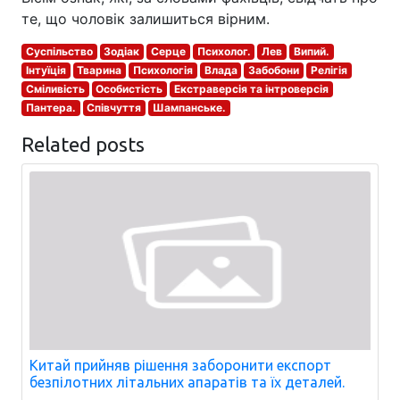
те, що чоловік залишиться вірним.
Суспільство
Зодіак
Серце
Психолог.
Лев
Випий.
Інтуїція
Тварина
Психологія
Влада
Забобони
Релігія
Сміливість
Особистість
Екстраверсія та інтроверсія
Пантера.
Співчуття
Шампанське.
Related posts
Китай прийняв рішення заборонити експорт
безпілотних літальних апаратів та їх деталей.