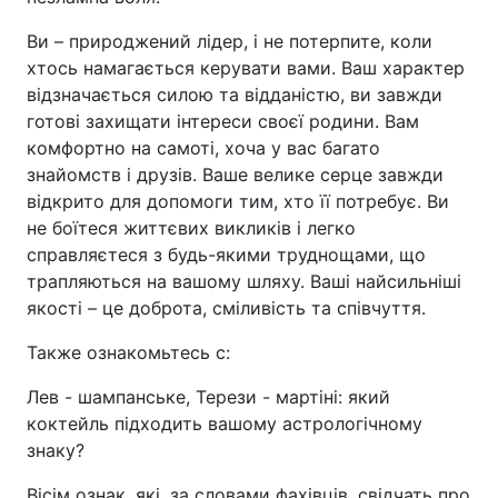
Ви – природжений лідер, і не потерпите, коли
хтось намагається керувати вами. Ваш характер
відзначається силою та відданістю, ви завжди
готові захищати інтереси своєї родини. Вам
комфортно на самоті, хоча у вас багато
знайомств і друзів. Ваше велике серце завжди
відкрито для допомоги тим, хто її потребує. Ви
не боїтеся життєвих викликів і легко
справляєтеся з будь-якими труднощами, що
трапляються на вашому шляху. Ваші найсильніші
якості – це доброта, сміливість та співчуття.
Также ознакомьтесь с:
Лев - шампанське, Терези - мартіні: який
коктейль підходить вашому астрологічному
знаку?
Вісім ознак, які, за словами фахівців, свідчать про