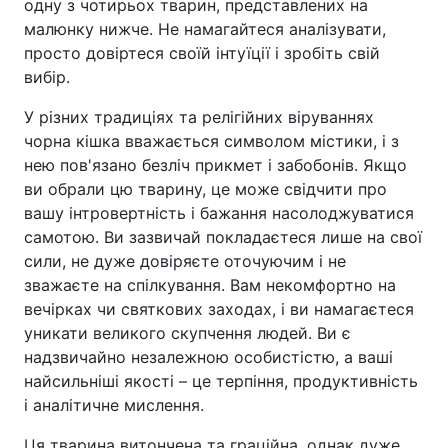
одну з чотирьох тварин, представлених на
малюнку нижче. Не намагайтеся аналізувати,
просто довіртеся своїй інтуїції і зробіть свій
вибір.
У різних традиціях та релігійних віруваннях
чорна кішка вважається символом містики, і з
нею пов'язано безліч прикмет і забобонів. Якщо
ви обрали цю тварину, це може свідчити про
вашу інтровертність і бажання насолоджуватися
самотою. Ви зазвичай покладаєтеся лише на свої
сили, не дуже довіряєте оточуючим і не
зважаєте на спілкування. Вам некомфортно на
вечірках чи святкових заходах, і ви намагаєтеся
уникати великого скупчення людей. Ви є
надзвичайно незалежною особистістю, а ваші
найсильніші якості – це терпіння, продуктивність
і аналітичне мислення.
Ця тварина витончена та граційна, однак дуже