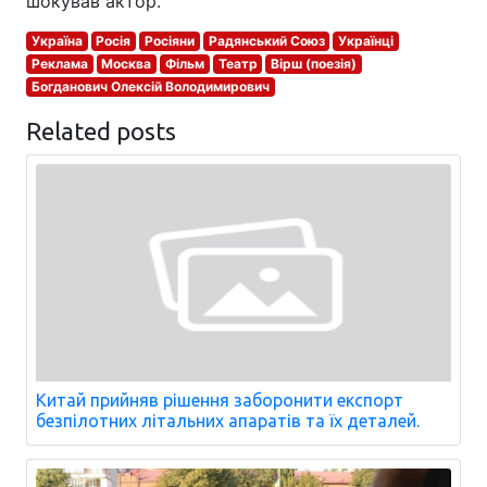
шокував актор.
Україна
Росія
Росіяни
Радянський Союз
Українці
Реклама
Москва
Фільм
Театр
Вірш (поезія)
Богданович Олексій Володимирович
Related posts
Китай прийняв рішення заборонити експорт
безпілотних літальних апаратів та їх деталей.