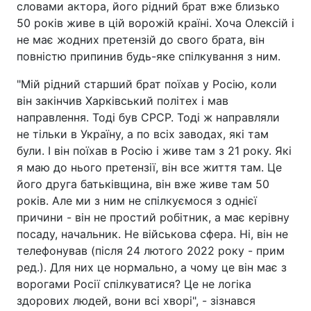
словами актора, його рідний брат вже близько
50 років живе в цій ворожій країні. Хоча Олексій і
не має жодних претензій до свого брата, він
повністю припинив будь-яке спілкування з ним.
"Мій рідний старший брат поїхав у Росію, коли
він закінчив Харківський політех і мав
направлення. Тоді був СРСР. Тоді ж направляли
не тільки в Україну, а по всіх заводах, які там
були. І він поїхав в Росію і живе там з 21 року. Які
я маю до нього претензії, він все життя там. Це
його друга батьківщина, він вже живе там 50
років. Але ми з ним не спілкуємося з однієї
причини - він не простий робітник, а має керівну
посаду, начальник. Не військова сфера. Ні, він не
телефонував (після 24 лютого 2022 року - прим
ред.). Для них це нормально, а чому це він має з
ворогами Росії спілкуватися? Це не логіка
здорових людей, вони всі хворі", - зізнався