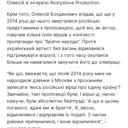
Олексій в інтерв'ю Rostyslove Production.
Крім того, Олексій Богданович згадав, що ще у
2014 році до нього зверталися російські
представники з пропозицією, щоб він, як актор,
озвучив кілька їхніх віршів у контексті
пропаганди про "братні народи". Проте
український артист без вагань відмовився
підтримувати ворога, і з того часу окупанти
більше не намагалися залучити його до співпраці.
"Ви що, вважаєте, що після 2014 року мені не
надходили дзвінки з Москви з проханням
записати 'якісь російські вірші про єдину країну'?
Звичайно, такі пропозиції були. І вірші ці, чесно
кажучи, були абсолютно безглузді. 'А що в цьому
поганого, адже ми ж браття'. Я, звісно,
відмовлявся і відправляв їх подалі. З часом
дзвінки припинилися, і вони відчепилися", -