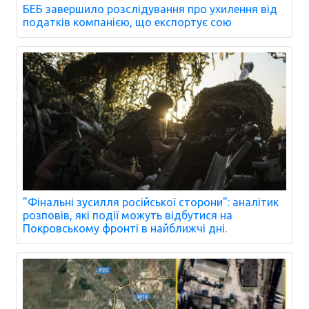
БЕБ завершило розслідування про ухилення від
податків компанією, що експортує сою
"Фінальні зусилля російської сторони": аналітик
розповів, які події можуть відбутися на
Покровському фронті в найближчі дні.