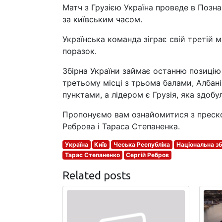
Матч з Грузією Україна проведе в Позна
за київським часом.
Українська команда зіграє свій третій м
поразок.
Збірна України займає останню позицію
третьому місці з трьома балами, Албані
пунктами, а лідером є Грузія, яка здобу
Пропонуємо вам ознайомитися з преско
Реброва і Тараса Степаненка.
Україна
Київ
Чеська Республіка
Національна зб
Тарас Степаненко
Сергій Ребров
Related posts