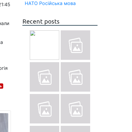
НАТО
Російська мова
21:45
Recent posts
нали
на
гія
ь