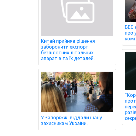
БЕБ 
про 
комп
Китай прийняв рішення
заборонити експорт
безпілотних літальних
апаратів та їх деталей.
"Кор
прот
пере
разі
У Запоріжжі віддали шану
секр
захисникам України.