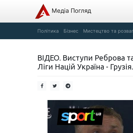
Медіа Погляд
Політика
Бізнес
Мистецтво та розва
ВІДЕО. Виступи Реброва т
Ліги Націй Україна - Грузія