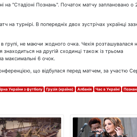
ні на "Стадіоні Познань". Початок матчу заплановано о 
атч на турнірі. В попередніх двох зустрічах українці заз
 в групі, не маючи жодного очка. Чехія розташувалася 
я знаходиться на другій сходинці також із трьома
ла максимальні 6 очок.
нференцією, що відбулася перед матчем, за участю Сер
ірна України з футболу
Грузія (країна)
Албанія
Час в Україні
Познан