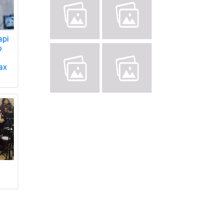
арі
о
ах