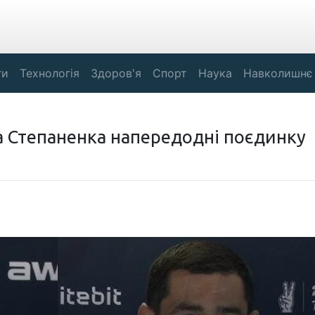
ги
Технологія
Здоров'я
Спорт
Наука
Навколишнє
а Степаненка напередодні поєдинку
.