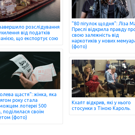
"80 пігулок щодня": Ліза М
завершило розслідування
Преслі відкрила правду пр
ухилення від податків
свою залежність від
анією, що експортує сою
наркотиків у нових мемуар
(фото)
олева щастя": жінка, яка
ягом року стала
Кхая́т відкрив, які у нього
можцем лотереї 500
стосунки з Тіною Кароль.
в, поділилася своїм
етом (фото)