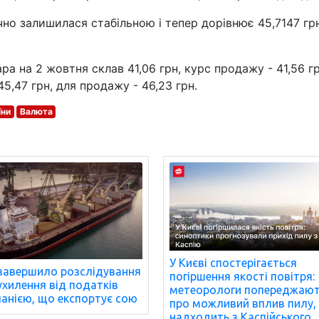
но залишилася стабільною і тепер дорівнює 45,7147 гр
ра на 2 жовтня склав 41,06 грн, курс продажу - 41,56 гр
45,47 грн, для продажу - 46,23 грн.
їни
Валюта
У Києві спостерігається
завершило розслідування
погіршення якості повітря:
ухилення від податків
метеорологи попереджаю
анією, що експортує сою
про можливий вплив пилу,
надходить з Каспійського