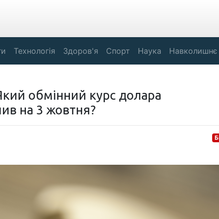
ги
Технологія
Здоров'я
Спорт
Наука
Навколишнє
 Який обмінний курс долара
ив на 3 жовтня?
Б