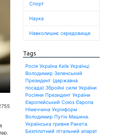
Спорт
Наука
Навколишнє середовище
Tags
Росія
Україна
Київ
Українці
Володимир Зеленський
Президент (державна
посада)
Збройні сили України
Росіяни
Президент України
Європейський Союз
Європа
2755
Німеччина
Укрінформ
Володимир Путін
Машина.
Українська гривня
Ракета.
в
Безпілотний літальний апарат
лар.