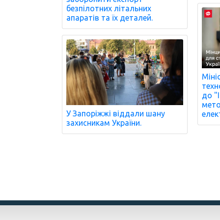
безпілотних літальних
апаратів та їх деталей.
Міні
техн
до "
мет
У Запоріжжі віддали шану
елек
захисникам України.