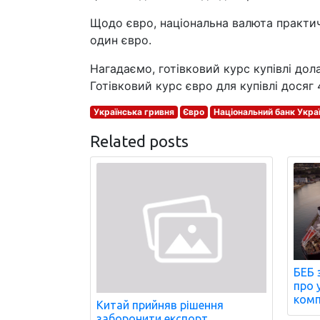
Щодо євро, національна валюта практич
один євро.
Нагадаємо, готівковий курс купівлі дола
Готівковий курс євро для купівлі досяг 
Українська гривня
Євро
Національний банк Укра
Related posts
БЕБ 
про 
комп
Китай прийняв рішення
заборонити експорт