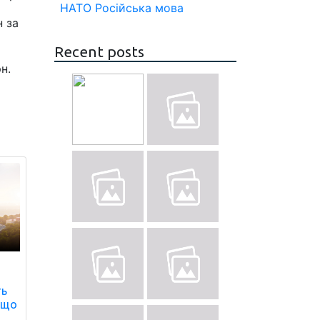
НАТО
Російська мова
н за
Recent posts
н.
ть
 що