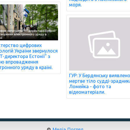
моря.
стерство цифрових
ологій України звернулося
IT-директора Естонії" з
ою впровадження
тронного уряду в країні.
ГУР: У Бердянську виявлен
мертве тіло судді-зрадник
Ломейка - фото та
відеоматеріали.
©
Медіа Погляд