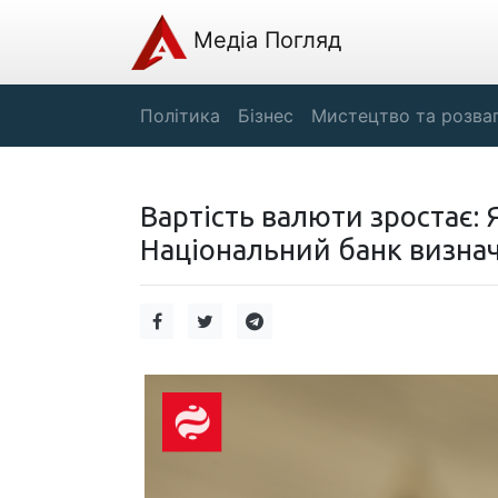
Медіа Погляд
Політика
Бізнес
Мистецтво та розва
Вартість валюти зростає:
Національний банк визнач