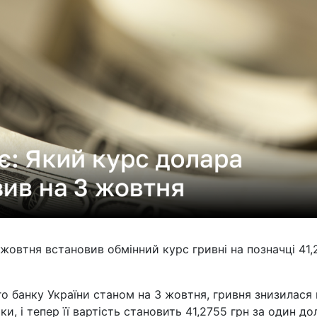
жовтня встановив обмінний курс гривні на позначці 41,
о банку України станом на 3 жовтня, гривня знизилася 
ки, і тепер її вартість становить 41,2755 грн за один до