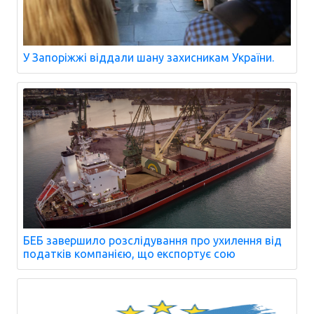
У Запоріжжі віддали шану захисникам України.
БЕБ завершило розслідування про ухилення від
податків компанією, що експортує сою