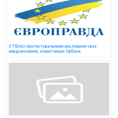
У Тбілісі протестувальники висловили своє
невдоволення, освиставши Орбана.