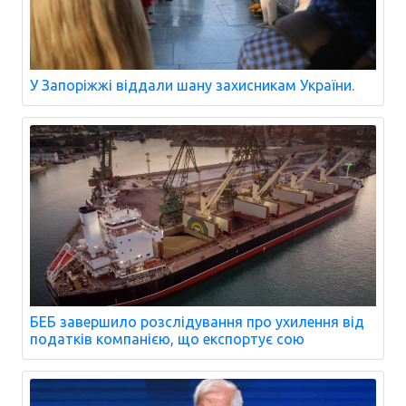
У Запоріжжі віддали шану захисникам України.
БЕБ завершило розслідування про ухилення від
податків компанією, що експортує сою