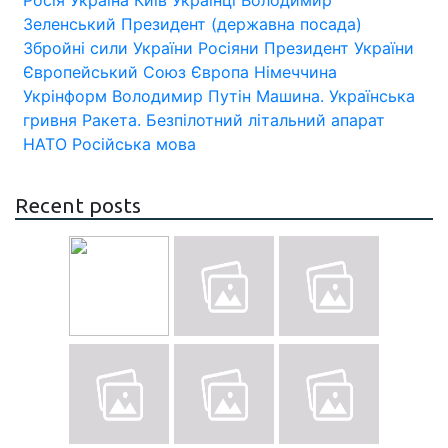
Росія
Україна
Київ
Українці
Володимир
Зеленський
Президент (державна посада)
Збройні сили України
Росіяни
Президент України
Європейський Союз
Європа
Німеччина
Укрінформ
Володимир Путін
Машина.
Українська
гривня
Ракета.
Безпілотний літальний апарат
НАТО
Російська мова
Recent posts