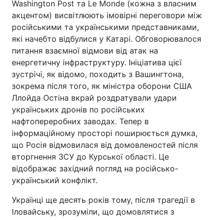
Washington Post та Le Monde (кожна з власним
акцентом) висвітлюють імовірні переговори між
російськими та українськими представниками,
які начебто відбулися у Катарі. Обговорювалося
питання взаємної відмови від атак на
енергетичну інфраструктуру. Ініціатива цієї
зустрічі, як відомо, походить з Вашингтона,
зокрема після того, як міністра оборони США
Ллойда Остіна вкрай роздратували удари
українських дронів по російських
нафтопереробних заводах. Тепер в
інформаційному просторі поширюється думка,
що Росія відмовилася від домовленостей після
вторгнення ЗСУ до Курської області. Це
відображає західний погляд на російсько-
український конфлікт.
Українці ще десять років тому, після трагедії в
Іловайську, зрозуміли, що домовлятися з