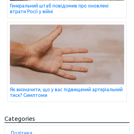
Генеральний штаб повідомив про оновлені
втрати Росії у війні
Як визначити, що у вас підвищений артеріальний
тиск? Симптоми
Categories
Політика