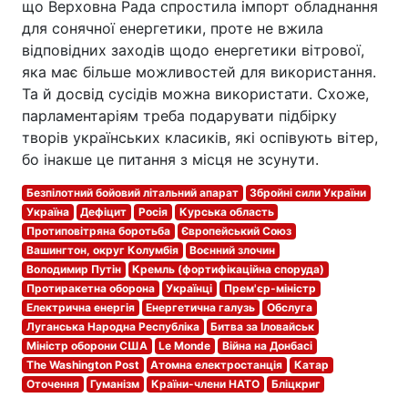
що Верховна Рада спростила імпорт обладнання
для сонячної енергетики, проте не вжила
відповідних заходів щодо енергетики вітрової,
яка має більше можливостей для використання.
Та й досвід сусідів можна використати. Схоже,
парламентаріям треба подарувати підбірку
творів українських класиків, які оспівують вітер,
бо інакше це питання з місця не зсунути.
Безпілотний бойовий літальний апарат
Збройні сили України
Україна
Дефіцит
Росія
Курська область
Протиповітряна боротьба
Європейський Союз
Вашингтон, округ Колумбія
Воєнний злочин
Володимир Путін
Кремль (фортифікаційна споруда)
Протиракетна оборона
Українці
Прем'єр-міністр
Електрична енергія
Енергетична галузь
Обслуга
Луганська Народна Республіка
Битва за Іловайськ
Міністр оборони США
Le Monde
Війна на Донбасі
The Washington Post
Атомна електростанція
Катар
Оточення
Гуманізм
Країни-члени НАТО
Бліцкриг