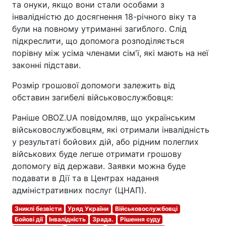
та онуки, якщо вони стали особами з
інвалідністю до досягнення 18-річного віку та
були на повному утриманні загиблого. Слід
підкреслити, що допомога розподіляється
порівну між усіма членами сім'ї, які мають на неї
законні підстави.
Розмір грошової допомоги залежить від
обставин загибелі військовослужбовця:
Раніше OBOZ.UA повідомляв, що українським
військовослужбовцям, які отримали інвалідність
у результаті бойових дій, або рідним полеглих
військових буде легше отримати грошову
допомогу від держави. Заявки можна буде
подавати в Дії та в Центрах надання
адміністративних послуг (ЦНАП).
Зниклі безвісти
Уряд України
Військовослужбовці
Бойові дії
Інвалідність
Зрада.
Рішення суду