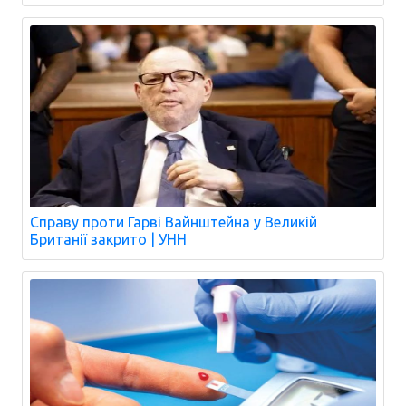
Справу проти Гарві Вайнштейна у Великій
Британії закрито | УНН