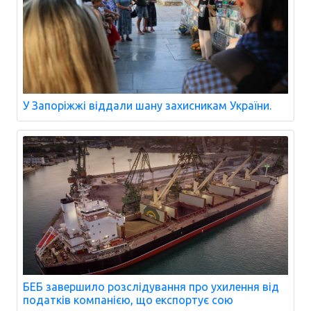
У Запоріжжі віддали шану захисникам України.
БЕБ завершило розслідування про ухилення від
податків компанією, що експортує сою