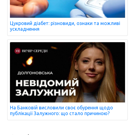
Цукровий діабет: різновиди, ознаки та можливі
ускладнення
На Банковій висловили своє обурення щодо
публікації Залужного: що стало причиною?