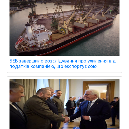
БЕБ завершило розслідування про ухилення від
податків компанією, що експортує сою