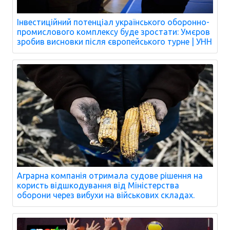
Інвестиційний потенціал українського оборонно-
промислового комплексу буде зростати: Умєров
зробив висновки після європейського турне | УНН
Аграрна компанія отримала судове рішення на
користь відшкодування від Міністерства
оборони через вибухи на військових складах.