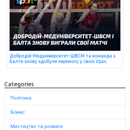
Добродій-Медуніверситет-ШВСМ та команда з
Балти знову здобули перемогу у своїх іграх.
Categories
Політика
Бізнес
Мистецтво та розваги