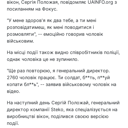
вікон, Сергія Положая, повідомляє UAINFO.org з
посиланням на Фокус.
"У мене здоров'я як два тебе, а ти мені
розповідатимеш, як мені поводитися і
розмовляти", -- емоційно говорив чоловік
військовим.
На місці події також видно співробітників поліції,
однак чоловіка це не зупинило.
"Ще раз повторюю, я генеральний директор.
2760 чоловік працює. Ти солдат, б**ть, п**уй
копати бл**ь", -- заявив військовому чоловік на
відео.
На наступний день Сергій Положай, генеральний
директор компанії Steko, яка спеціалізується на
виробництві вікон, поділився своєю версією
події.