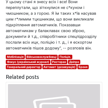
У цьому стані я знесу всіх і все! Вони
переплутали, що зіткнулися не с*куном і
чмошником, а з горою. Я їм таких х*їв насував
цим г*лимим тцкшникам, що вони викликали
підкріплення автоматників. Показавши
автоматникам у балаклавах свою зброю,
документи й т.д., співробітники спецпідрозділу
послали всіх ицк, поліцію і т. д., і я ескортом
автоматників пішов додому", -- розповів він.
Мобілізація
Військовослужбовці
Поліція.
Фокус (український журнал)
Ресторан
Дніпро
Генеральний директор
Автомат (дезавуація)
Броня
Related posts