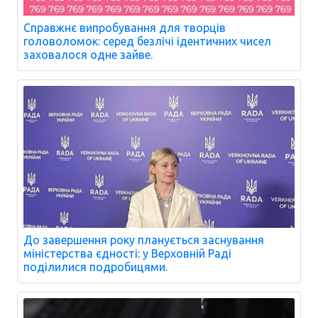
Справжнє випробування для творців
головоломок: серед безлічі ідентичних чисел
заховалося одне зайве.
До завершення року планується заснування
міністерства єдності: у Верховній Раді
поділилися подробицями.