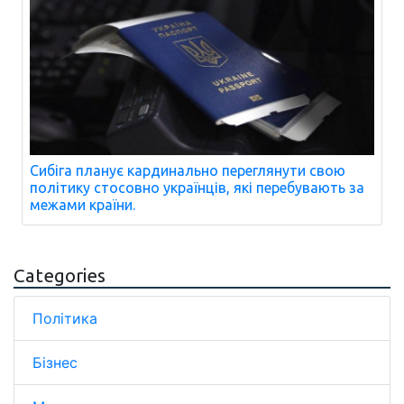
Сибіга планує кардинально переглянути свою
політику стосовно українців, які перебувають за
межами країни.
Categories
Політика
Бізнес