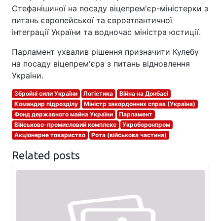
Стефанішиної на посаду віцепрем'єр-міністерки з
питань європейської та євроатлантичної
інтеграції України та водночас міністра юстиції.
Парламент ухвалив рішення призначити Кулебу
на посаду віцепрем'єра з питань відновлення
України.
Збройні сили України
Логістика
Війна на Донбасі
Командир підрозділу
Міністр закордонних справ (Україна)
Фонд державного майна України
Парламент
Військово-промисловий комплекс
Укроборонпром
Акціонерне товариство
Рота (військова частина)
Related posts