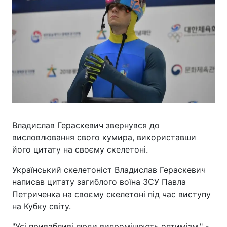
Владислав Гераскевич звернувся до
висловлювання свого кумира, використавши
його цитату на своєму скелетоні.
Український скелетоніст Владислав Гераскевич
написав цитату загиблого воїна ЗСУ Павла
Петриченка на своєму скелетоні під час виступу
на Кубку світу.
"Усі привабливі люди випромінюють оптимізм," -