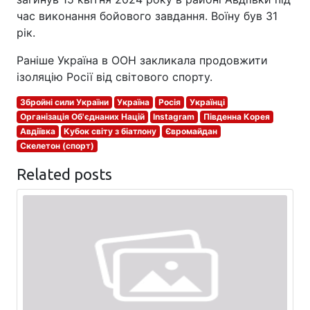
час виконання бойового завдання. Воїну був 31
рік.
Раніше Україна в ООН закликала продовжити
ізоляцію Росії від світового спорту.
Збройні сили України
Україна
Росія
Українці
Організація Об'єднаних Націй
Instagram
Південна Корея
Авдіївка
Кубок світу з біатлону
Євромайдан
Скелетон (спорт)
Related posts