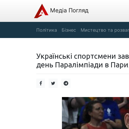
Медіа Погляд
Політика
Бізнес
Мистецтво та розва
Українські спортсмени за
день Паралімпіади в Пари