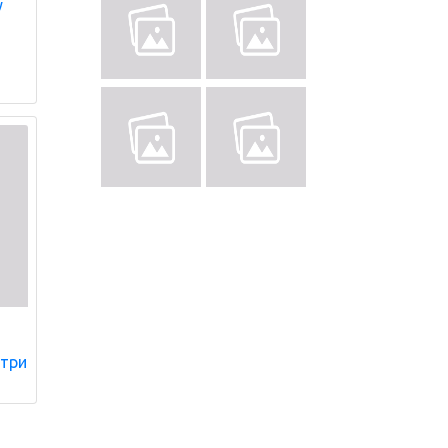
y
 три