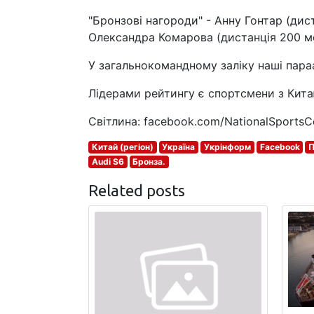
"Бронзові нагороди" - Анну Гонтар (дист
Олександра Комарова (дистанція 200 мет
У загальнокомандному заліку наші пара
Лідерами рейтингу є спортсмени з Китаю
Світлина: facebook.com/NationalSportsC
Китай (регіон)
Україна
Укрінформ
Facebook
П
Audi S6
Бронза.
Related posts