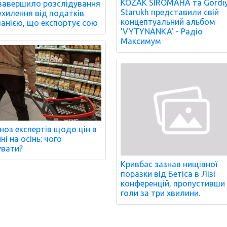
KOZAK SIROMAHA та Gordi
завершило розслідування
Starukh представили свій
ухилення від податків
концептуальний альбом
анією, що експортує сою
'VYTYNANKA' - Радіо
Максимум
ноз експертів щодо цін в
ні на осінь: чого
увати?
Кривбас зазнав нищівної
поразки від Бетіса в Лізі
конференцій, пропустивши
голи за три хвилини.