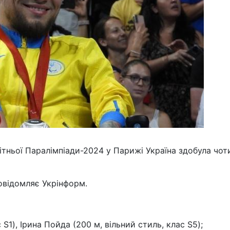
ітньої Паралімпіади-2024 у Парижі Україна здобула чот
повідомляє Укрінформ.
с S1), Ірина Пойда (200 м, вільний стиль, клас S5);