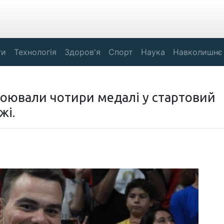
ги
Технологія
Здоров'я
Спорт
Наука
Навколишнє
воювали чотири медалі у стартовий
жі.