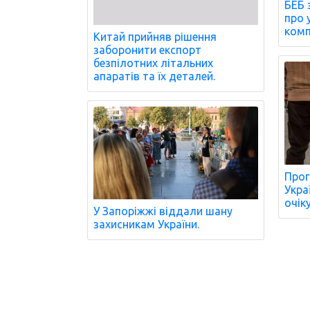
БЕБ 
про 
комп
Китай прийняв рішення
заборонити експорт
безпілотних літальних
апаратів та їх деталей.
Прог
Украї
очік
У Запоріжжі віддали шану
захисникам України.