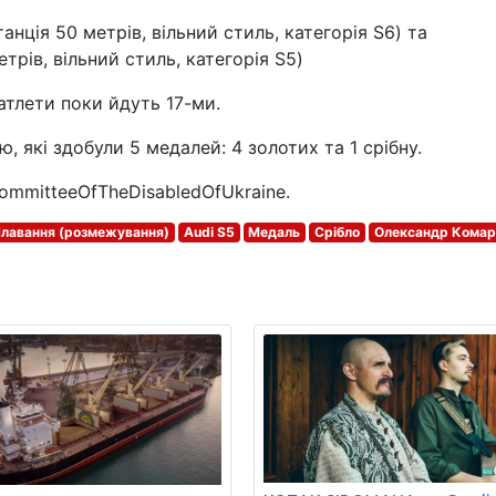
анція 50 метрів, вільний стиль, категорія S6) та
рів, вільний стиль, категорія S5)
атлети поки йдуть 17-ми.
, які здобули 5 медалей: 4 золотих та 1 срібну.
ommitteeOfTheDisabledOfUkraine.
лавання (розмежування)
Audi S5
Медаль
Срібло
Олександр Комар