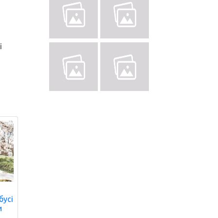
і
бусі
и