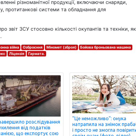
вленні різноманітної продукції, включаючи снаряди,
ку, протитанкові системи та обладнання для
о звіт ЗСУ стосовно кількості окупантів та техніки, як
.
онна війна
Озброєння
Міномет (зброя)
Бойова броньована машина
екс
Ліцензія
Гармата.
"Це неможливо": онука
завершило розслідування
натрапила на знімок праба
ухилення від податків
і просто не змогла повірит
анією, що експортує сою
своїм очам (фото, відео)