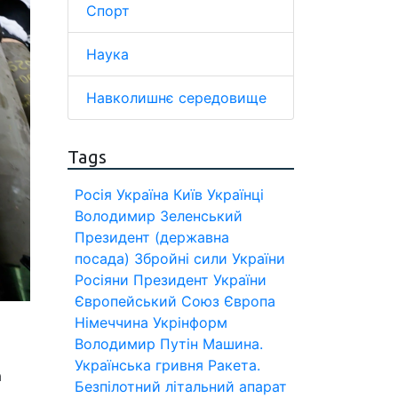
Спорт
Наука
Навколишнє середовище
Tags
Росія
Україна
Київ
Українці
Володимир Зеленський
Президент (державна
посада)
Збройні сили України
Росіяни
Президент України
Європейський Союз
Європа
Німеччина
Укрінформ
Володимир Путін
Машина.
Українська гривня
Ракета.
а
Безпілотний літальний апарат