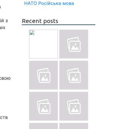
НАТО
Російська мова
в
ій з
Recent posts
них
 свою
мств