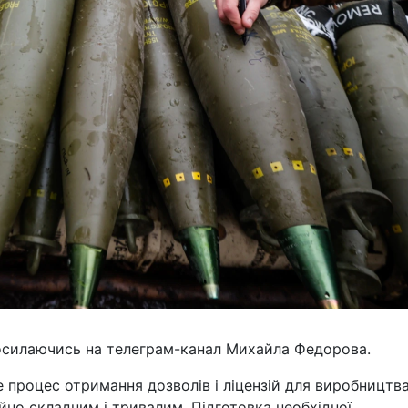
посилаючись на телеграм-канал Михайла Федорова.
е процес отримання дозволів і ліцензій для виробництв
но складним і тривалим. Підготовка необхідної