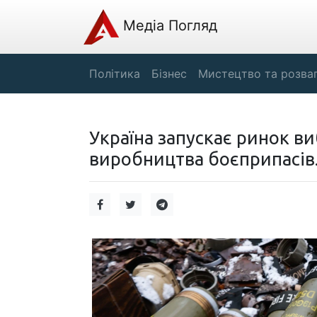
Медіа Погляд
Політика
Бізнес
Мистецтво та розва
Україна запускає ринок в
виробництва боєприпасів