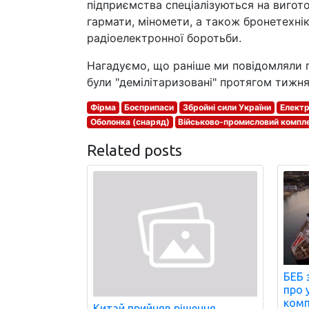
підприємства спеціалізуються на вигото
гармати, міномети, а також бронетехні
радіоелектронної боротьби.
Нагадуємо, що раніше ми повідомляли пр
були "демілітаризовані" протягом тижня
Фірма
Боєприпаси
Збройні сили України
Електр
Оболонка (снаряд)
Військово-промисловий компл
Related posts
БЕБ 
про 
комп
Китай прийняв рішення