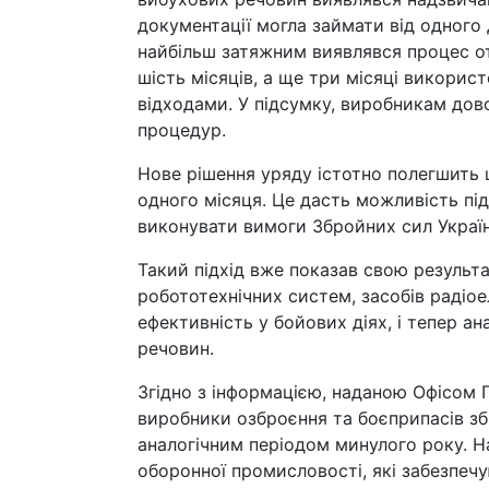
документації могла займати від одного д
найбільш затяжним виявлявся процес от
шість місяців, а ще три місяці викори
відходами. У підсумку, виробникам до
процедур.
Нове рішення уряду істотно полегшить 
одного місяця. Це дасть можливість п
виконувати вимоги Збройних сил Україн
Такий підхід вже показав свою результа
робототехнічних систем, засобів радіо
ефективність у бойових діях, і тепер а
речовин.
Згідно з інформацією, наданою Офісом 
виробники озброєння та боєприпасів зб
аналогічним періодом минулого року. Н
оборонної промисловості, які забезпе