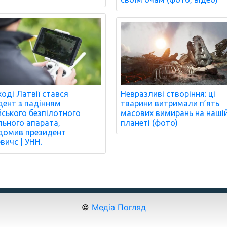
Невразливі створіння: ці
ході Латвії стався
тварини витримали п’ять
дент з падінням
масових вимирань на наші
йського безпілотного
планеті (фото)
льного апарата,
домив президент
евичс | УНН.
©
Медіа Погляд