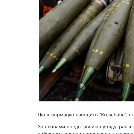
Цю інформацію наводить "Kreschatic", 
За словами представників уряду, раніш
вибухових речовин виявлявся надзвичай