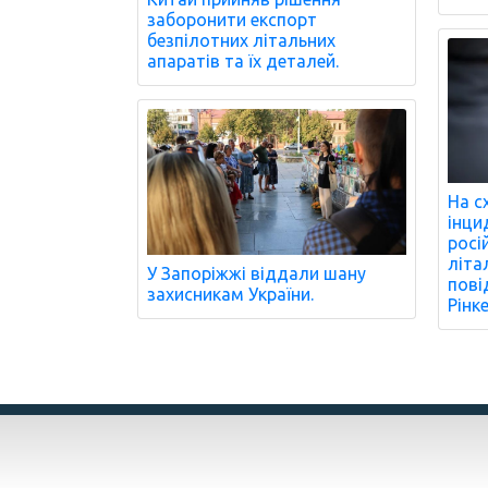
заборонити експорт
безпілотних літальних
апаратів та їх деталей.
На с
інци
росі
літа
У Запоріжжі віддали шану
пові
захисникам України.
Рінк