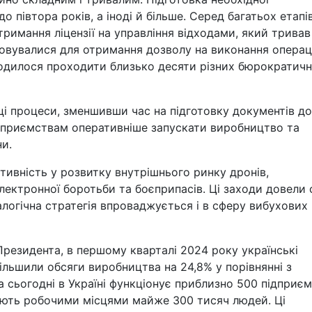
о півтора років, а іноді й більше. Серед багатьох етапі
римання ліцензії на управління відходами, який тривав
стовувалися для отримання дозволу на виконання операц
водилося проходити близько десяти різних бюрократич
ці процеси, зменшивши час на підготовку документів до
ідприємствам оперативніше запускати виробництво та
и.
тивність у розвитку внутрішнього ринку дронів,
електронної боротьби та боєприпасів. Ці заходи довели
налогічна стратегія впроваджується і в сферу вибухових
Президента, в першому кварталі 2024 року українські
ільшили обсяги виробництва на 24,8% у порівнянні з
а сьогодні в Україні функціонує приблизно 500 підприє
чують робочими місцями майже 300 тисяч людей. Ці