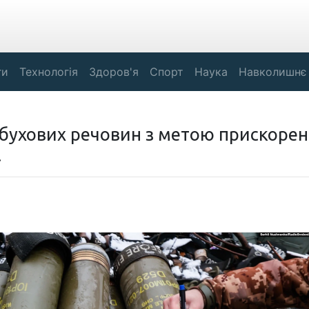
ги
Технологія
Здоров'я
Спорт
Наука
Навколишнє
ибухових речовин з метою прискоре
.