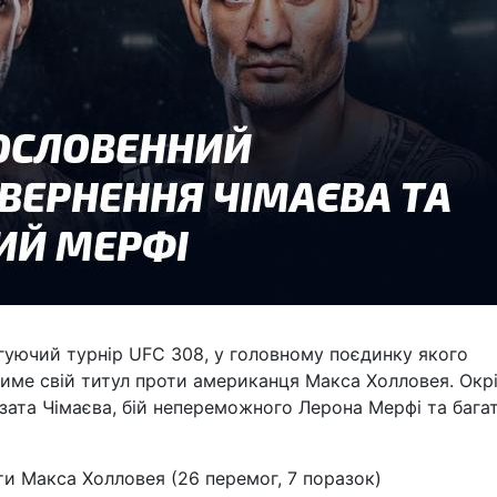
игуючий турнір UFC 308, у головному поєдинку якого
атиме свій титул проти американця Макса Холловея. Окр
мзата Чімаєва, бій непереможного Лерона Мерфі та бага
оти Макса Холловея (26 перемог, 7 поразок)