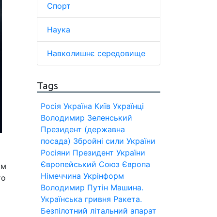
Спорт
Наука
Навколишнє середовище
Tags
Росія
Україна
Київ
Українці
Володимир Зеленський
Президент (державна
посада)
Збройні сили України
Росіяни
Президент України
Європейський Союз
Європа
ім
Німеччина
Укрінформ
то
Володимир Путін
Машина.
Українська гривня
Ракета.
Безпілотний літальний апарат