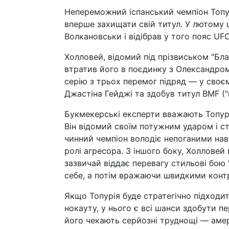
Непереможний іспанський чемпіон Топур
вперше захищати свій титул. У лютому 
Волкановськи і відібрав у того пояс UFC
Холловей, відомий під прізвиськом "Бл
втратив його в поєдинку з Олександр
серію з трьох перемог підряд — у своє
Джастіна Гейджі та здобув титул BMF ("
Букмекерські експерти вважають Топур
Він відомий своїм потужним ударом і с
чинний чемпіон володіє непоганими нав
ролі агресора. З іншого боку, Холловей
зазвичай віддає перевагу стильові бою
себе, а потім вражаючи швидкими конт
Якщо Топурія буде стратегічно підходи
нокауту, у нього є всі шанси здобути п
його чекають серйозні труднощі — аме