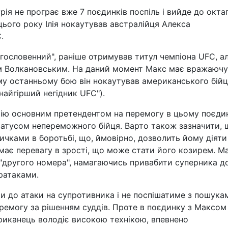
ія не програє вже 7 поєдинків поспіль і вийде до окта
цього року Ілія нокаутував австралійця Алекса
.
агословенний", раніше отримував титул чемпіона UFC, а
ом Волкановським. На даний момент Макс має вражаючу
му останньому бою він нокаутував американського бій
найгірший негідник UFC").
ію основним претендентом на перемогу в цьому поєдин
татусом непереможного бійця. Варто також зазначити, 
ичками в боротьбі, що, ймовірно, дозволить йому діяти
 має перевагу в зрості, що може стати його козирем. М
 "другого номера", намагаючись привабити суперника д
ратаками.
ти до атаки на супротивника і не поспішатиме з пошука
еремогу за рішенням суддів. Проте в поєдинку з Максом
риканець володіє високою технікою, впевнено