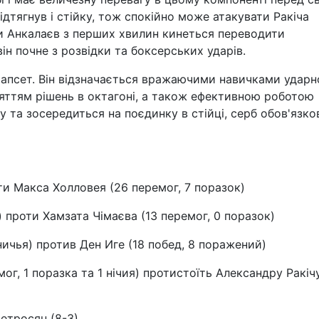
дтягнув і стійку, тож спокійно може атакувати Ракіча
чи Анкалаєв з перших хвилин кинеться переводити
ін почне з розвідки та боксерських ударів.
апсет. Він відзначається вражаючими навичками ударн
яттям рішень в октагоні, а також ефективною роботою
 та зосередиться на поєдинку в стійці, серб обов'язко
оти Макса Холловея (26 перемог, 7 поразок)
) проти Хамзата Чімаєва (13 перемог, 0 поразок)
ничья) против Ден Иге (18 побед, 8 поражений)
г, 1 поразка та 1 нічия) протистоїть Александру Ракічу
етросян (8-3)