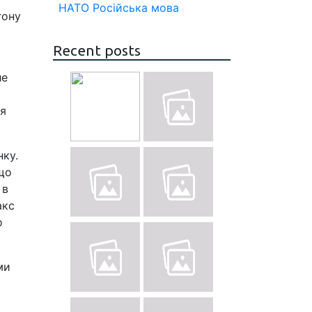
НАТО
Російська мова
гону
Recent posts
ле
ця
ку.
що
 в
акс
о
ми