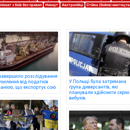
піонат з боїв без правил
Нокаут
Австралійці
Стійка (бойові мистецтв
завершило розслідування
У Польщі була затримана
ухилення від податків
група диверсантів, які
анією, що експортує сою
планували здійснити серію
вибухів.