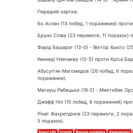
Передній картка:
Бо Аслан (13 побед, 1 поражение) прот
Бруно Сілва (23 перемоги, 11 поразок) п
Фарід Башарат (12-0) - Віктор Хьюго (2
Кеннеді Нзечакву (12-5) проти Кріса Ба
Абусуп'ян Магомедов (26 побед, 6 пора
поражение).
Матеуш Ребецьки (19-2) - Миктибек Оро
Джефф Ніл (15 побед, 6 поражений) про
Рінат Фахретдінов (23 перемоги, 2 пора
5 поразок).
Боротьба
Іспанія
Воєнна розвідка
Американці