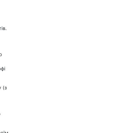
ів.
о
рфі
 (з
а
р
воїм