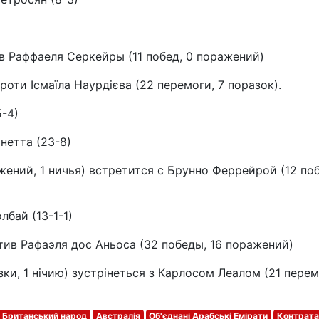
ив Раффаеля Серкейры (11 побед, 0 поражений)
роти Ісмаїла Наурдієва (22 перемоги, 7 поразок).
5-4)
рнетта (23-8)
жений, 1 ничья) встретится с Брунно Феррейрой (12 поб
лбай (13-1-1)
тив Рафаэля дос Аньоса (32 победы, 16 поражений)
зки, 1 нічию) зустрінеться з Карлосом Леалом (21 перем
Британський народ
Австралія
Об'єднані Арабські Емірати
Контрата