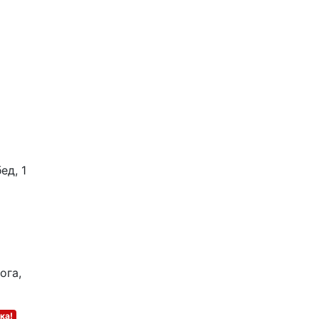
ед, 1
ога,
ка!