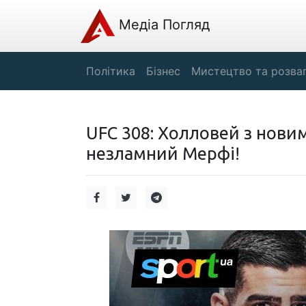
Медіа Погляд
Політика
Бізнес
Мистецтво та розва
UFC 308: Холловей з нови
незламний Мерфі!