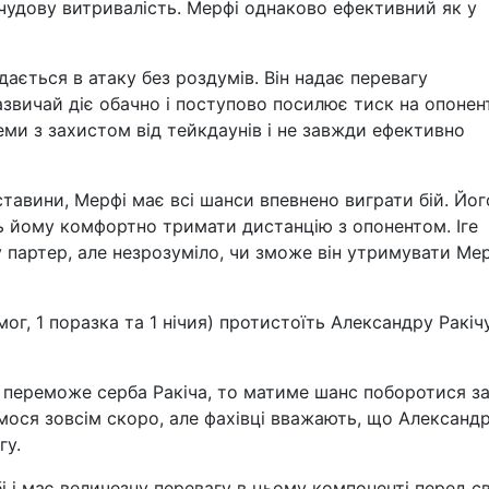
 чудову витривалість. Мерфі однаково ефективний як у
дається в атаку без роздумів. Він надає перевагу
звичай діє обачно і поступово посилює тиск на опонент
ми з захистом від тейкдаунів і не завжди ефективно
тавини, Мерфі має всі шанси впевнено виграти бій. Йог
ь йому комфортно тримати дистанцію з опонентом. Іге
партер, але незрозуміло, чи зможе він утримувати Ме
г, 1 поразка та 1 нічия) протистоїть Александру Ракічу
 переможе серба Ракіча, то матиме шанс поборотися з
ємося зовсім скоро, але фахівці вважають, що Александ
гу.
і і має величезну перевагу в цьому компоненті перед с