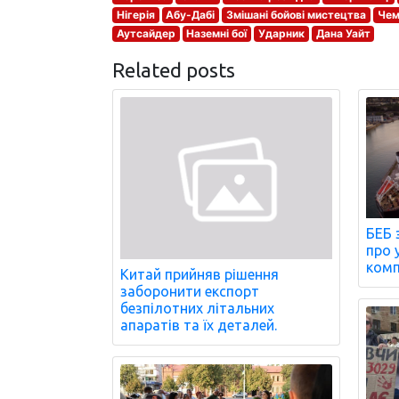
Нігерія
Абу-Дабі
Змішані бойові мистецтва
Чем
Аутсайдер
Наземні бої
Ударник
Дана Уайт
Related posts
БЕБ 
про 
комп
Китай прийняв рішення
заборонити експорт
безпілотних літальних
апаратів та їх деталей.