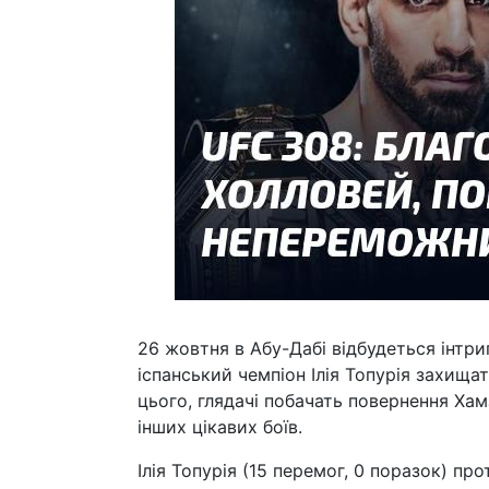
26 жовтня в Абу-Дабі відбудеться інтр
іспанський чемпіон Ілія Топурія захищ
цього, глядачі побачать повернення Ха
інших цікавих боїв.
Ілія Топурія (15 перемог, 0 поразок) пр