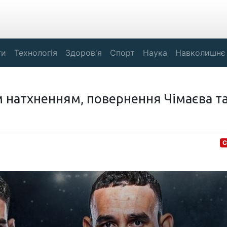
ги
Технологія
Здоров'я
Спорт
Наука
Навколишнє
м натхненням, повернення Чімаєва т
С