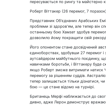
пересувається по рингу та майстерно к
Роберт Віттакер (26 перемог, 7 поразок
Представник Об'єднаних Арабських Емір
проблеми зі здоров'ям, але тепер він с
останньому бою Хамзат здобув перемог
дозволило йому покращити свій рекорд 
Його опонентом стане досвідчений австр
єдиноборствах, здобувши 27 перемог і 
аутсайдером майбутнього поєдинку, що
навичками боротьби, і Віттакеру буде 
якщо Роберт зможе витримати натиск Чі
перемогу за рішенням суддів. Австраліє
тепер залишається тільки дізнатися, ч
бою — це стане відомо на турнірі.
Британець Мерфі наближається до свого
дивно, адже Лерон демонструє вражаюч