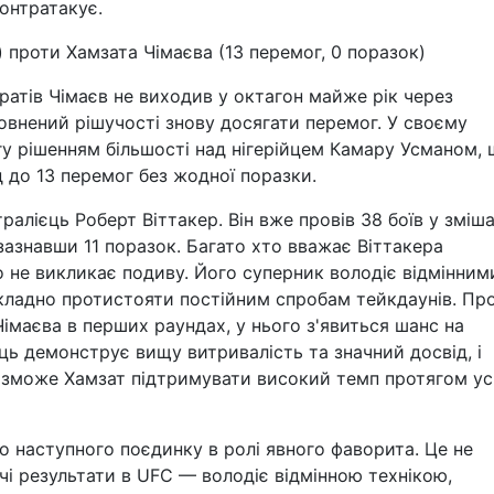
онтратакує.
) проти Хамзата Чімаєва (13 перемог, 0 поразок)
атів Чімаєв не виходив у октагон майже рік через
повнений рішучості знову досягати перемог. У своєму
у рішенням більшості над нігерійцем Камару Усманом,
до 13 перемог без жодної поразки.
алієць Роберт Віттакер. Він вже провів 38 боїв у зміш
зазнавши 11 поразок. Багато хто вважає Віттакера
 не викликає подиву. Його суперник володіє відмінним
складно протистояти постійним спробам тейкдаунів. Про
маєва в перших раундах, у нього з'явиться шанс на
ць демонструє вищу витривалість та значний досвід, і
и зможе Хамзат підтримувати високий темп протягом у
 наступного поєдинку в ролі явного фаворита. Це не
і результати в UFC — володіє відмінною технікою,