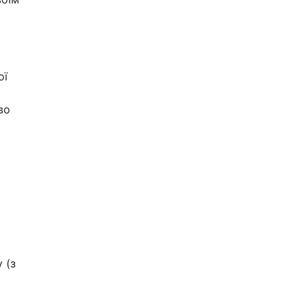
ої
во
 (з