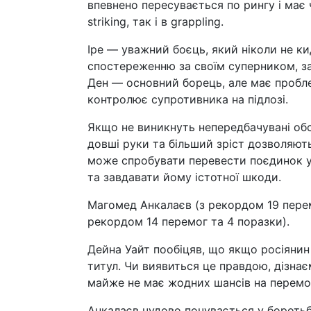
впевнено пересувається по рингу і має
striking, так і в grappling.
Іре — уважний боєць, який ніколи не ки
спостереженню за своїм суперником, за
Ден — основний борець, але має пробле
контролює супротивника на підлозі.
Якщо не виникнуть непередбачувані обс
довші руки та більший зріст дозволяют
може спробувати перевести поєдинок у 
та завдавати йому істотної шкоди.
Магомед Анкалаєв (з рекордом 19 перемо
рекордом 14 перемог та 4 поразки).
Дейна Уайт пообіцяв, що якщо росіянин
титул. Чи виявиться це правдою, дізна
майже не має жодних шансів на перемо
Анкалаєв чудово почувається у боротьб