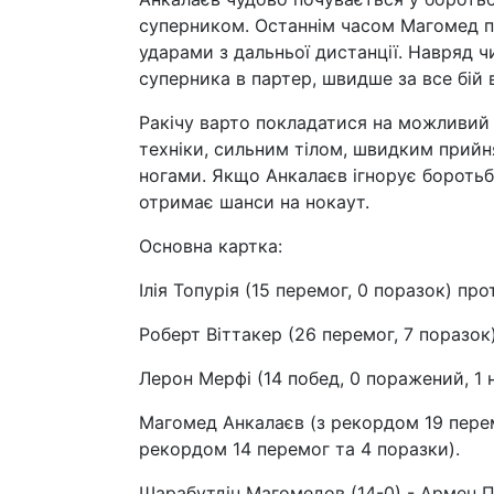
суперником. Останнім часом Магомед пі
ударами з дальньої дистанції. Навряд 
суперника в партер, швидше за все бій в
Ракічу варто покладатися на можливий 
техніки, сильним тілом, швидким прийн
ногами. Якщо Анкалаєв ігнорує боротьбу
отримає шанси на нокаут.
Основна картка:
Ілія Топурія (15 перемог, 0 поразок) пр
Роберт Віттакер (26 перемог, 7 поразок
Лерон Мерфі (14 побед, 0 поражений, 1 
Магомед Анкалаєв (з рекордом 19 перемо
рекордом 14 перемог та 4 поразки).
Шарабутдін Магомедов (14-0) - Армен П