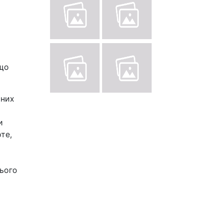
 що
аних
и
те,
сього