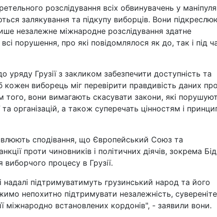
ретельного розслідування всіх обвинувачень у маніпуля
ються залякування та підкупу виборців. Вони підкреслю
лише незалежне міжнародне розслідування здатне
сі порушення, про які повідомлялося як до, так і під ч
о уряду Грузії з закликом забезпечити доступність та
б кожен виборець міг перевірити правдивість даних пр
рім того, вони вимагають скасувати закони, які порушую
 та організацій, а також суперечать цінностям і принци
овлюють сподівання, що Європейський Союз та
кції проти чиновників і політичних діячів, зокрема Бід
я виборчого процесу в Грузії.
 і надалі підтримуватимуть грузинський народ та його
имо непохитно підтримувати незалежність, сувереніте
 її міжнародно встановлених кордонів", - заявили вони.