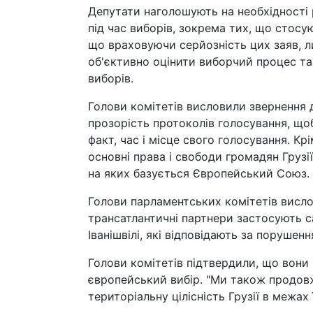
Депутати наголошують на необхідності 
під час виборів, зокрема тих, що стосу
що враховуючи серйозність цих заяв, 
об'єктивно оцінити виборчий процес та в
виборів.
Голови комітетів висловили звернення д
прозорість протоколів голосування, що
факт, час і місце свого голосування. К
основні права і свободи громадян Грузії
на яких базується Європейський Союз.
Голови парламентських комітетів висл
трансатлантичні партнери застосують сан
Іванішвілі, які відповідають за порушенн
Голови комітетів підтвердили, що вони
європейський вибір. "Ми також продовж
територіальну цілісність Грузії в межах