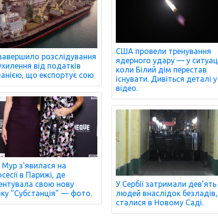
США провели тренування
завершило розслідування
ядерного удару — у ситуаці
ухилення від податків
коли Білий дім перестав
анією, що експортує сою
існувати. Дивіться деталі у
відео.
 Мур з'явилася на
сесії в Парижі, де
ентувала свою нову
У Сербії затримали дев'ять
чку "Субстанція" — фото.
людей внаслідок безладів
сталися в Новому Саді.