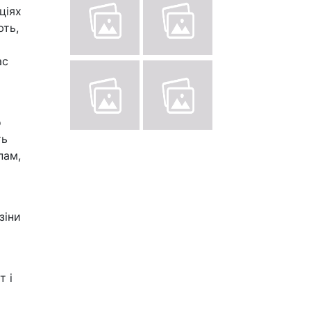
ціях
ють,
ас
о
ть
пам,
зіни
т і