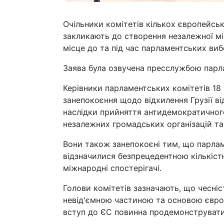
Очільники комітетів кількох європейськ
закликають до створення незалежної мі
місце до та під час парламентських вибо
Заява була озвучена пресслужбою парла
Керівники парламентських комітетів 18
занепокоєння щодо відхилення Грузії ві
наслідки прийняття антидемократичног
незалежних громадських організацій т
Вони також занепокоєні тим, що парламе
відзначилися безпрецедентною кількіст
міжнародні спостерігачі.
Голови комітетів зазначають, що чесні
невід'ємною частиною та основою європ
вступ до ЄС повинна продемонструвати