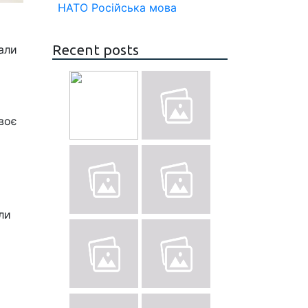
НАТО
Російська мова
Recent posts
али
воє
і
ли