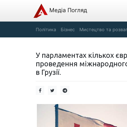
Медіа Погляд
Політика
Бізнес
Мистецтво та розва
У парламентах кількох єв
проведення міжнародного
в Грузії.