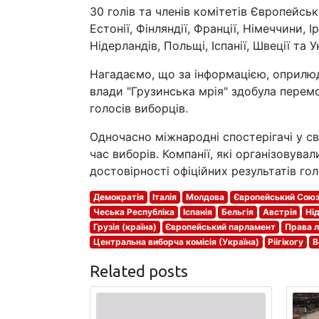
30 голів та членів комітетів Європейсько
Естонії, Фінляндії, Франції, Німеччини, І
Нідерландів, Польщі, Іспанії, Швеції та 
Нагадаємо, що за інформацією, оприлюд
влади "Грузинська мрія" здобула пере
голосів виборців.
Одночасно міжнародні спостерігачі у св
час виборів. Компанії, які організовув
достовірності офіційних результатів го
Демократія
Італія
Молдова
Європейський Сою
Чеська Республіка
Іспанія
Бельгія
Австрія
Ні
Грузія (країна)
Європейський парламент
Права 
Центральна виборча комісія (Україна)
Ріігікогу
В
Related posts