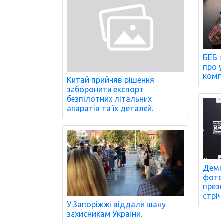
БЕБ 
про 
комп
Китай прийняв рішення
заборонити експорт
безпілотних літальних
апаратів та їх деталей.
Демі
фото
през
стрі
У Запоріжжі віддали шану
захисникам України.