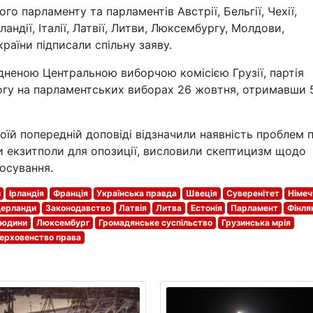
го парламенту та парламентів Австрії, Бельгії, Чехії,
рландії, Італії, Латвії, Литви, Люксембургу, Молдови,
України підписали спільну заяву.
неною Центральною виборчою комісією Грузії, партія
могу на парламентських виборах 26 жовтня, отримавши
оїй попередній доповіді відзначили наявність проблем п
али екзитполи для опозиції, висловили скептицизм щодо
лосування.
з
Ірландія
Франція
Українська правда
Швеція
Суверенітет
Німеч
дерланди
Законодавство
Латвія
Литва
Естонія
Парламент
Фінля
людини
Люксембург
Громадянське суспільство
Грузинська мрія
ерховенство права