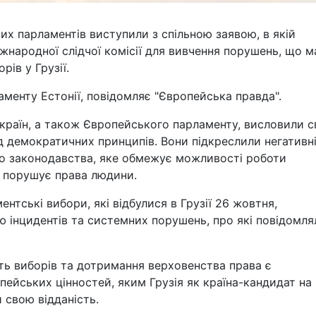
их парламентів виступили з спільною заявою, в якій
жнародної слідчої комісії для вивчення порушень, що м
рів у Грузії.
менту Естонії, повідомляє "Європейська правда".
 країн, а також Європейського парламенту, висловили с
д демократичних принципів. Вони підкреслили негативн
о законодавства, яке обмежує можливості роботи
а порушує права людини.
нтські вибори, які відбулися в Грузії 26 жовтня,
ю інцидентів та системних порушень, про які повідомля
сть виборів та дотримання верховенства права є
ейських цінностей, яким Грузія як країна-кандидат на
 свою відданість.