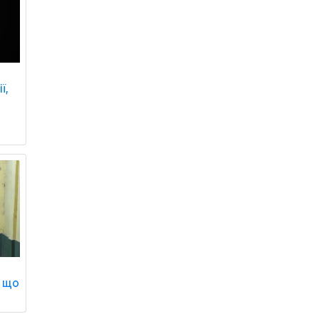
ї,
, що