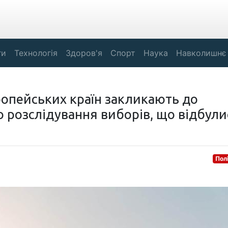
ги
Технологія
Здоров'я
Спорт
Наука
Навколишнє
ропейських країн закликають до
 розслідування виборів, що відбули
Пол