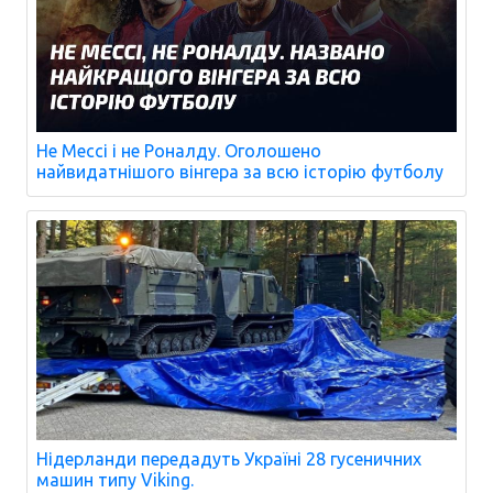
Не Мессі і не Роналду. Оголошено
найвидатнішого вінгера за всю історію футболу
Нідерланди передадуть Україні 28 гусеничних
машин типу Viking.