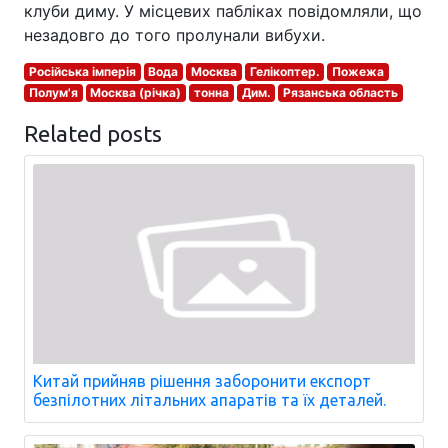
клуби диму. У місцевих пабліках повідомляли, що
незадовго до того пролунали вибухи.
Російська імперія
Вода
Москва
Гелікоптер.
Пожежа
Полум'я
Москва (річка)
тонна
Дим.
Рязанська область
Related posts
Китай прийняв рішення заборонити експорт
безпілотних літальних апаратів та їх деталей.