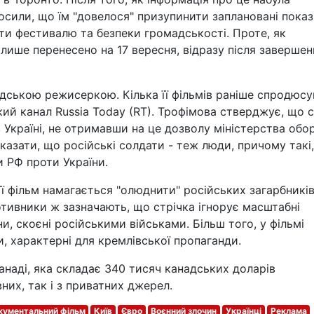
осили, що їм "довелося" призупинити заплановані пока
ти фестивалю та безпеки громадськості. Проте, як
а лише перенесено на 17 вересня, відразу після завершен
дською режисеркою. Кілька її фільмів раніше спродюсу
й канал Russia Today (RT). Трофімова стверджує, що с
в Україні, не отримавши на це дозволу міністерства обо
казати, що російські солдати - теж люди, причому такі,
и РФ проти України.
ї фільм намагається "олюднити" російських загарбників
тивники ж зазначають, що стрічка ігнорує масштабні
ни, скоєні російськими військами. Більш того, у фільмі
, характерні для кремлівської пропаганди.
анаді, яка складає 340 тисяч канадських доларів
них, так і з приватних джерел.
кументальний фільм
Київ
Євро
Воєнний злочин
Українці
Реклама