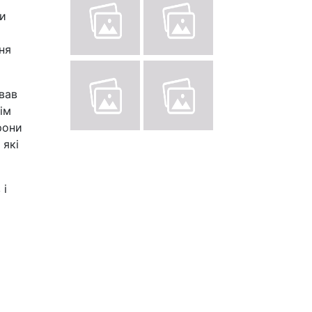
зи
ня
вав
ім
рони
 які
 і