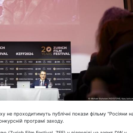
у не проходитимуть публічні покази фільму "Росіяни н
конкурсній програмі заходу.
(Zurich Film Festival, ZFF) у відповіді на запит DW у