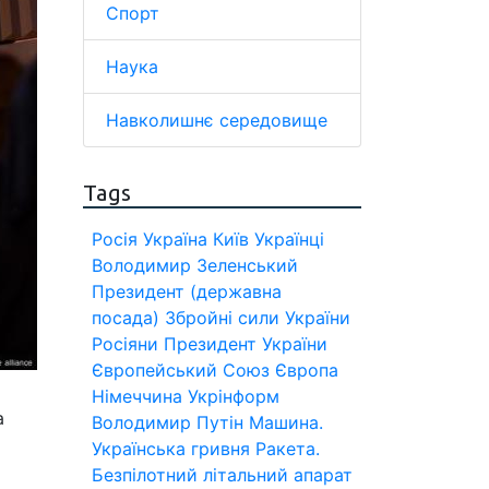
Спорт
Наука
Навколишнє середовище
Tags
Росія
Україна
Київ
Українці
Володимир Зеленський
Президент (державна
посада)
Збройні сили України
Росіяни
Президент України
Європейський Союз
Європа
Німеччина
Укрінформ
а
Володимир Путін
Машина.
Українська гривня
Ракета.
Безпілотний літальний апарат