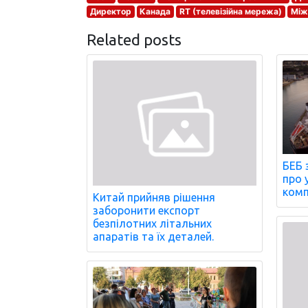
Директор
Канада
RT (телевізійна мережа)
Між
Related posts
БЕБ 
про 
комп
Китай прийняв рішення
заборонити експорт
безпілотних літальних
апаратів та їх деталей.