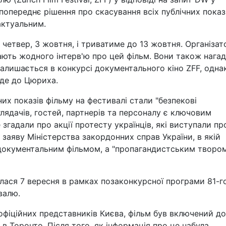
 попереднє рішення про скасування всіх публічних показ
 актуальним.
четвер, 3 жовтня, і триватиме до 13 жовтня. Організат
ають жодного інтерв'ю про цей фільм. Вони також нага
залишається в конкурсі документального кіно ZFF, однак
їде до Цюриха.
их показів фільму на фестивалі стали "безпекові
глядачів, гостей, партнерів та персоналу є ключовим
 згадали про акції протесту українців, які виступали пр
 заяву Міністерства закордонних справ України, в якій
не документальним фільмом, а "пропагандистським творо
булася 7 вересня в рамках позаконкурсної програми 81-г
валю.
фіційних представників Києва, фільм був включений до
 Торонто. Після того, як інформація про це набула