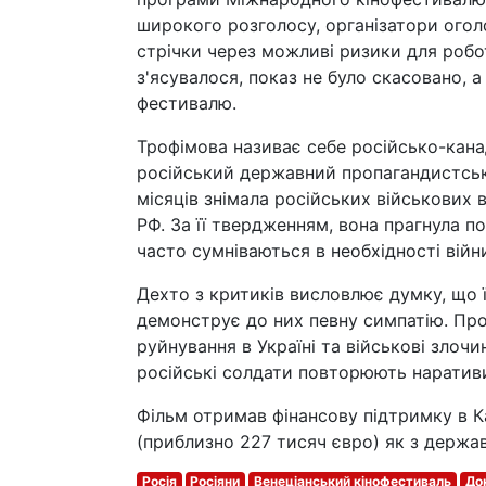
широкого розголосу, організатори огол
стрічки через можливі ризики для робо
з'ясувалося, показ не було скасовано, 
фестивалю.
Трофімова називає себе російсько-кана
російський державний пропагандистськи
місяців знімала російських військових 
РФ. За її твердженням, вона прагнула по
часто сумніваються в необхідності війн
Дехто з критиків висловлює думку, що ї
демонструє до них певну симпатію. Про
руйнування в Україні та військові злочи
російські солдати повторюють наративи
Фільм отримав фінансову підтримку в К
(приблизно 227 тисяч євро) як з держав
Росія
Росіяни
Венеціанський кінофестиваль
До