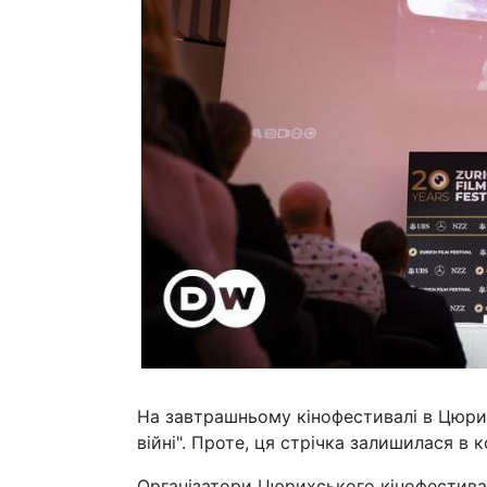
На завтрашньому кінофестивалі в Цюрих
війні". Проте, ця стрічка залишилася в 
Організатори Цюрихського кінофестивалю 