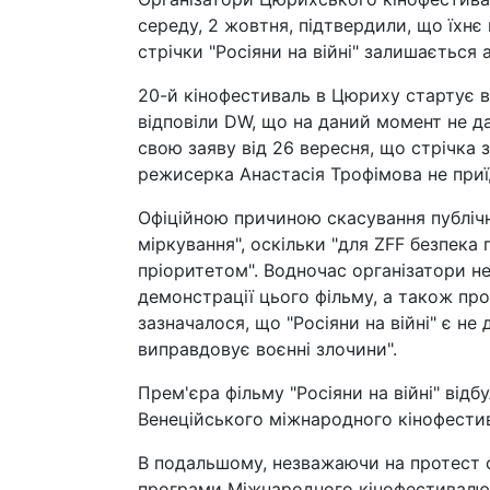
середу, 2 жовтня, підтвердили, що їхнє
стрічки "Росіяни на війні" залишається
20-й кінофестиваль в Цюриху стартує в 
відповіли DW, що на даний момент не д
свою заяву від 26 вересня, що стрічка 
режисерка Анастасія Трофімова не при
Офіційною причиною скасування публічн
міркування", оскільки "для ZFF безпека 
пріоритетом". Водночас організатори не
демонстрації цього фільму, а також про
зазначалося, що "Росіяни на війні" є 
виправдовує воєнні злочини".
Прем'єра фільму "Росіяни на війні" від
Венеційського міжнародного кінофести
В подальшому, незважаючи на протест о
програми Міжнародного кінофестивалю в