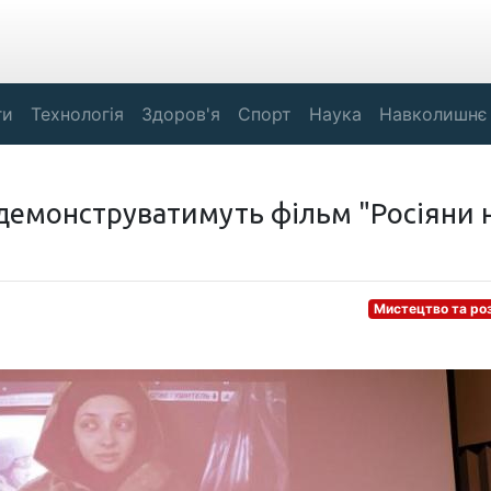
ги
Технологія
Здоров'я
Спорт
Наука
Навколишнє
демонструватимуть фільм "Росіяни 
Мистецтво та ро