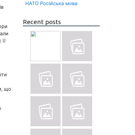
НАТО
Російська мова
ів
Recent posts
ори
дали
 її
оти
м, що
о