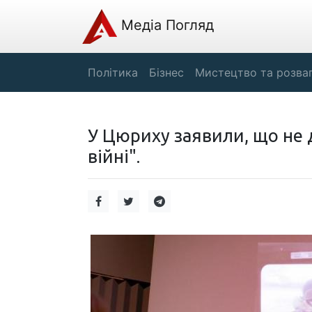
Медіа Погляд
Політика
Бізнес
Мистецтво та розва
У Цюриху заявили, що не 
війні".