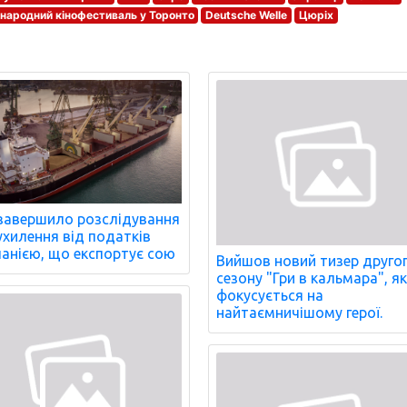
народний кінофестиваль у Торонто
Deutsche Welle
Цюріх
завершило розслідування
ухилення від податків
анією, що експортує сою
Вийшов новий тизер друго
сезону "Гри в кальмара", я
фокусується на
найтаємничішому герої.