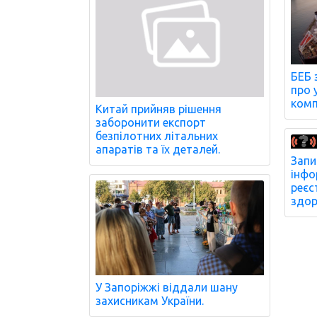
БЕБ 
про 
комп
Китай прийняв рішення
заборонити експорт
безпілотних літальних
апаратів та їх деталей.
Запи
інфо
реєс
здор
У Запоріжжі віддали шану
захисникам України.