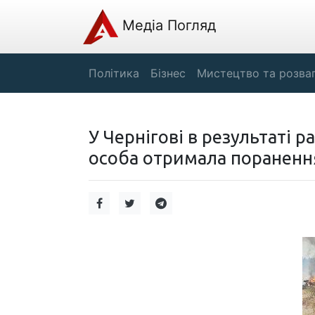
Медіа Погляд
Політика
Бізнес
Мистецтво та розва
У Чернігові в результаті р
особа отримала пораненн