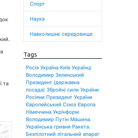
Спорт
Наука
ідок
Навколишнє середовище
кий.
ла
Tags
Росія
Україна
Київ
Українці
Володимир Зеленський
Президент (державна
ї та
посада)
Збройні сили України
Росіяни
Президент України
Європейський Союз
Європа
Німеччина
Укрінформ
Володимир Путін
Машина.
Українська гривня
Ракета.
Безпілотний літальний апарат