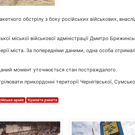
ракетного обстрілу з боку російських військових, внасл
ької міської військової адміністрації Дмитро Брижинсь
ферії міста. За попередніми даними, одна особа отрима
 даний момент уточнюється стан постраждалого.
рілювати прикордонні території Чернігівської, Сумсько
ійська армія
Крилата ракета