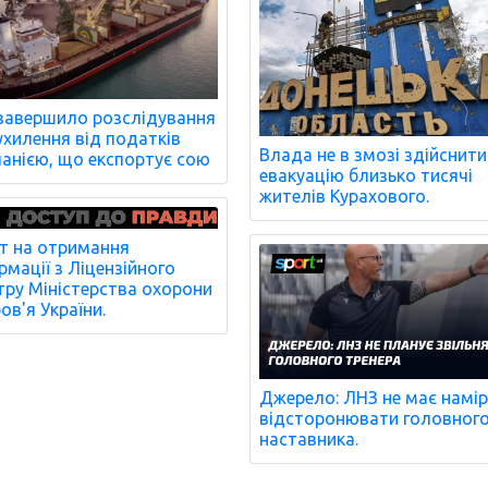
завершило розслідування
ухилення від податків
Влада не в змозі здійснити
анією, що експортує сою
евакуацію близько тисячі
жителів Курахового.
т на отримання
рмації з Ліцензійного
тру Міністерства охорони
ов'я України.
Джерело: ЛНЗ не має намір
відсторонювати головног
наставника.