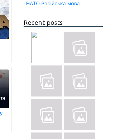
НАТО
Російська мова
Recent posts
у
о