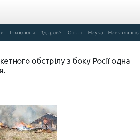
ги
Технологія
Здоров'я
Спорт
Наука
Навколишнє
акетного обстрілу з боку Росії одна
я.