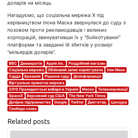
доларів на місяць.
Нагадуємо, що соціальна мережа X під
керівництвом Ілона Маска звернулася до суду з
позовом проти рекламодавців і великих
корпорацій, звинувативши їх у "бойкотуванні"
платформи та завданні їй збитків у розмірі
"мільярдів доларів".
BBC
Демократія
Apple Inc.
Роздрібний магазин
Соціальна мережа
Обліковий запис користувача
Ілон Маск
Суддя
Бразилія
Рішення суду
Дезінформація
Віртуальна приватна мережа
2010 Президентські вибори в Україні
Маска
Телекомунікації
SpaceX
Верховний суд США
The New York Times
Дочірнє підприємство
Google
Twitter
Диктатор.
Цензура
Свобода слова
Related posts