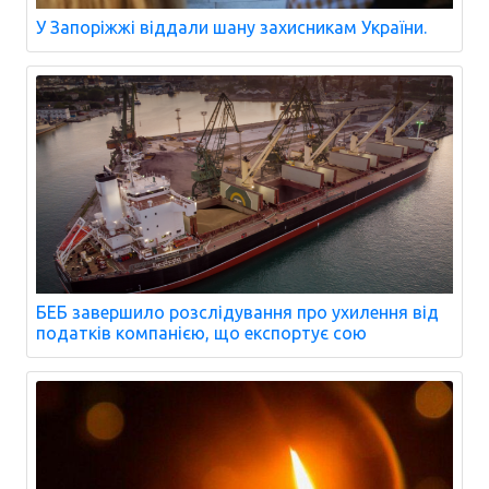
У Запоріжжі віддали шану захисникам України.
БЕБ завершило розслідування про ухилення від
податків компанією, що експортує сою