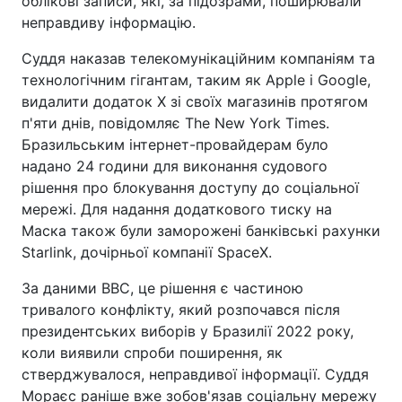
облікові записи, які, за підозрами, поширювали
неправдиву інформацію.
Суддя наказав телекомунікаційним компаніям та
технологічним гігантам, таким як Apple і Google,
видалити додаток X зі своїх магазинів протягом
п'яти днів, повідомляє The New York Times.
Бразильським інтернет-провайдерам було
надано 24 години для виконання судового
рішення про блокування доступу до соціальної
мережі. Для надання додаткового тиску на
Маска також були заморожені банківські рахунки
Starlink, дочірньої компанії SpaceX.
За даними BBC, це рішення є частиною
тривалого конфлікту, який розпочався після
президентських виборів у Бразилії 2022 року,
коли виявили спроби поширення, як
стверджувалося, неправдивої інформації. Суддя
Мораєс раніше вже зобов'язав соціальну мережу