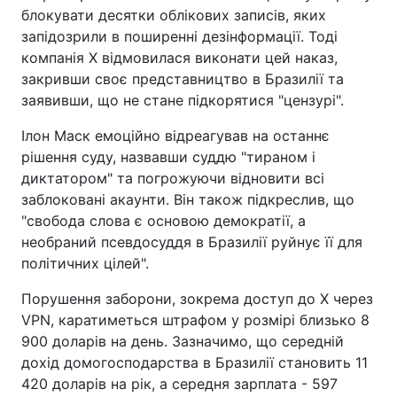
блокувати десятки облікових записів, яких
запідозрили в поширенні дезінформації. Тоді
компанія X відмовилася виконати цей наказ,
закривши своє представництво в Бразилії та
заявивши, що не стане підкорятися "цензурі".
Ілон Маск емоційно відреагував на останнє
рішення суду, назвавши суддю "тираном і
диктатором" та погрожуючи відновити всі
заблоковані акаунти. Він також підкреслив, що
"свобода слова є основою демократії, а
необраний псевдосуддя в Бразилії руйнує її для
політичних цілей".
Порушення заборони, зокрема доступ до X через
VPN, каратиметься штрафом у розмірі близько 8
900 доларів на день. Зазначимо, що середній
дохід домогосподарства в Бразилії становить 11
420 доларів на рік, а середня зарплата - 597