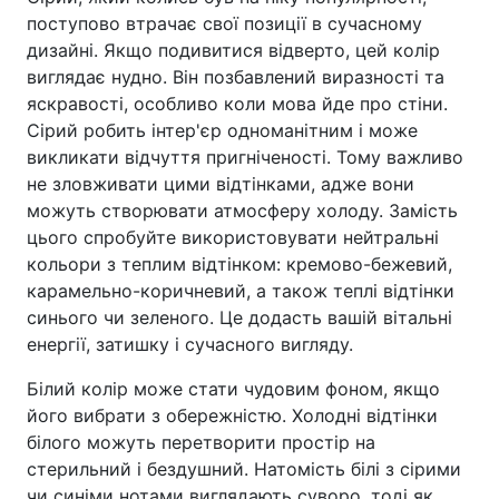
поступово втрачає свої позиції в сучасному
дизайні. Якщо подивитися відверто, цей колір
виглядає нудно. Він позбавлений виразності та
яскравості, особливо коли мова йде про стіни.
Сірий робить інтер'єр одноманітним і може
викликати відчуття пригніченості. Тому важливо
не зловживати цими відтінками, адже вони
можуть створювати атмосферу холоду. Замість
цього спробуйте використовувати нейтральні
кольори з теплим відтінком: кремово-бежевий,
карамельно-коричневий, а також теплі відтінки
синього чи зеленого. Це додасть вашій вітальні
енергії, затишку і сучасного вигляду.
Білий колір може стати чудовим фоном, якщо
його вибрати з обережністю. Холодні відтінки
білого можуть перетворити простір на
стерильний і бездушний. Натомість білі з сірими
чи синіми нотами виглядають суворо, тоді як