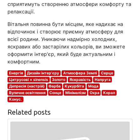
сприятимуть створенню атмосфери комфорту та
релаксації.
Вітальня повинна бути місцем, яке надихає на
відпочинок і створює приємну атмосферу для
всієї родини. Уникаючи надмірно холодних,
яскравих або застарілих кольорів, ви зможете
оформити інтер'єр, який буде актуальним і
комфортним.
Енергія
Дизайн інтер'єру
Атмосфера Землі
Серце
Цитрусові × sinensis
Золото
Яскравість
Напруга
Депресія (настрій)
Фарба
Кукурбіта
Мода
Вуличне освітлення
Сонце
Мінімалізм
Охра
Корал
Конус.
Related posts