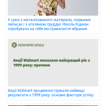
У сукні з металізованого матеріалу, порваних
легінсах і з оголеною груддю: Ніколь Кідман
спробувала на себе екстравагантні вбрання.
Акції Walmart продемонстрували найвищі
результати з 1999 року: основні фактори успіху.