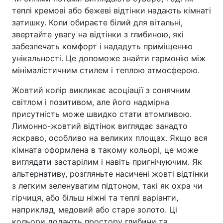
теплі кремові або бежеві відтінки надають кімнаті
затишку. Коли обираєте білий для вітальні,
звертайте увагу на відтінки з глибиною, які
забезпечать комфорт і нададуть приміщенню
унікальності. Це допоможе знайти гармонію між
мінімалістичним стилем і теплою атмосферою.
Жовтий колір викликає асоціації з сонячним
світлом і позитивом, але його надмірна
присутність може швидко стати втомливою.
Лимонно-жовтий відтінок виглядає занадто
яскраво, особливо на великих площах. Якщо вся
кімната оформлена в такому кольорі, це може
виглядати застарілим і навіть пригнічуючим. Як
альтернативу, розгляньте насичені жовті відтінки
з легким зеленуватим підтоном, такі як охра чи
гірчиця, або більш ніжні та теплі варіанти,
наприклад, медовий або старе золото. Ці
кольори додають простору глибини та