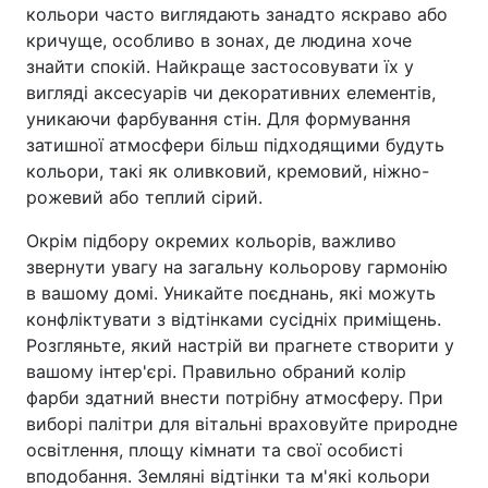
кольори часто виглядають занадто яскраво або
кричуще, особливо в зонах, де людина хоче
знайти спокій. Найкраще застосовувати їх у
вигляді аксесуарів чи декоративних елементів,
уникаючи фарбування стін. Для формування
затишної атмосфери більш підходящими будуть
кольори, такі як оливковий, кремовий, ніжно-
рожевий або теплий сірий.
Окрім підбору окремих кольорів, важливо
звернути увагу на загальну кольорову гармонію
в вашому домі. Уникайте поєднань, які можуть
конфліктувати з відтінками сусідніх приміщень.
Розгляньте, який настрій ви прагнете створити у
вашому інтер'єрі. Правильно обраний колір
фарби здатний внести потрібну атмосферу. При
виборі палітри для вітальні враховуйте природне
освітлення, площу кімнати та свої особисті
вподобання. Земляні відтінки та м'які кольори