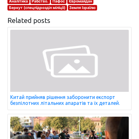
Аналітика
Рабство.
Пафос
Євромайдан
Беркут (спецпідрозділ міліції)
Земля Ізраїлю
Related posts
Китай прийняв рішення заборонити експорт
безпілотних літальних апаратів та їх деталей.