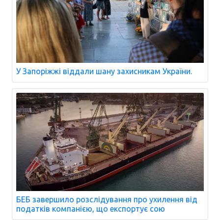
У Запоріжжі віддали шану захисникам України.
БЕБ завершило розслідування про ухилення від
податків компанією, що експортує сою