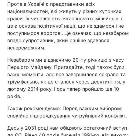
Проте в Україні є представники всіх
національностей, які живуть у різних куточках
країни. Їх чисельність сягає кількох мільйонів, і
це є основа політичної нації, що не здамося і не
поступимося ворогові. Це означає, що незабаром
впаде супротивник, який раніше здавався
непереможним.
Незабаром ми відзначимо 20-ту річницю з часу
Першого Майдану. Пригадайте, тоді також були
важкі моменти, але все завершилося яскраво та
тріумфально, як це сталося через десятиліття, у
лютому 2014 року. І ось тепер пройшло ще 10
років...
Також рекомендуємо: Перед важким вибором:
спокійне підпорядкування чи руйнівний конфлікт.
Десь у 2031 році нам обіцяють остаточний вступ
до ЄС. Рівно 40 років буде від 1991-го, від виходу