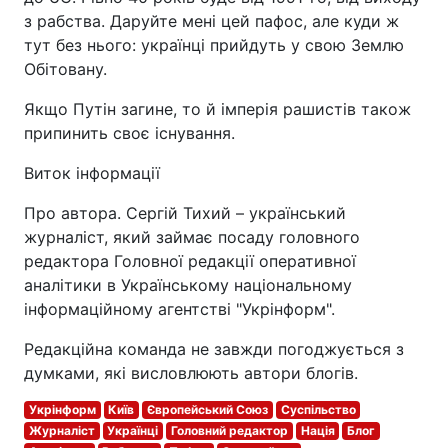
з рабства. Даруйте мені цей пафос, але куди ж
тут без нього: українці прийдуть у свою Землю
Обітовану.
Якщо Путін загине, то й імперія рашистів також
припинить своє існування.
Виток інформації
Про автора. Сергій Тихий – український
журналіст, який займає посаду головного
редактора Головної редакції оперативної
аналітики в Українському національному
інформаційному агентстві "Укрінформ".
Редакційна команда не завжди погоджується з
думками, які висловлюють автори блогів.
Укрінформ
Київ
Європейський Союз
Суспільство
Журналіст
Українці
Головний редактор
Нація
Блог