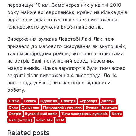
перевищує 10 км. Саме через них у квітні 2010
року майже всі європейські країни на кілька днів
перервали авіасполучення через виверження
ісландського вулкана Еяф'ятлайокютль.
Виверження вулкана Левотобі Лакі-Лакі теж
призвело до масового скасування як внутрішніх,
так і міжнародних рейсів, включно з польотами
на острів Балі, популярний серед іноземних
мандрівників. Кілька аеропортів були тимчасово
закриті після виверження 4 листопада. До 14
листопада деякі з них частково відновили
роботу.
Літак.
Екіпаж
Індонезія
Повітря
Аеропорт
Двигун
Скло
Супутник
Природний супутник
Вулкан
Ісландія
Острів
Вулканічний попіл
Типи вивержень вулканів
Квіти
Балі (острів)
Боїнг 747
KLM
Related posts