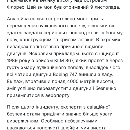
піднімався на велику висоту над островом
Флорес. Цей знімок був отриманий 9 листопада.
Авіаційна спільнота ретельно моніторить
переміщення вулканічного попелу, оскільки він
здатен завдати серйозних пошкоджень лобовому
склу, конструкціям та крилам літаків. В окремих
випадках попіл ставав причиною відмови
двигунів. Яскравим прикладом цього є інцидент
1989 року з рейсом KLM 867, який пролетів через
густу хмару вулканічного попелу, внаслідок чого
всі чотири двигуни Boeing 747 вийшли з ладу.
Екіпаж, втративши понад 4000 метрів висоти,
зміг успішно перезапустити двигуни і безпечно
приземлитися в аеропорту.
Після цього інциденту, експерти з авіаційної
безпеки стали приділяти значно більше уваги
виверженням. Особливо небезпечними
вважаються попелясті шлейфи, чия висота