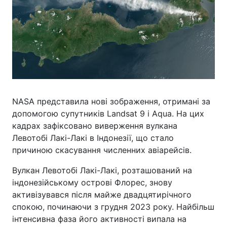
NASA представила нові зображення, отримані за
допомогою супутників Landsat 9 і Aqua. На цих
кадрах зафіксовано виверження вулкана
Левотобі Лакі-Лакі в Індонезії, що стало
причиною скасування численних авіарейсів.
Вулкан Левотобі Лакі-Лакі, розташований на
індонезійському острові Флорес, знову
активізувався після майже двадцятирічного
спокою, починаючи з грудня 2023 року. Найбільш
інтенсивна фаза його активності випала на