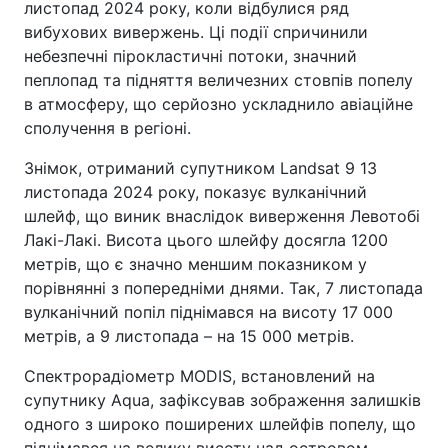
листопад 2024 року, коли відбулися ряд
вибухових вивержень. Ці події спричинили
небезпечні пірокластичні потоки, значний
пеплопад та підняття величезних стовпів попелу
в атмосферу, що серйозно ускладнило авіаційне
сполучення в регіоні.
Знімок, отриманий супутником Landsat 9 13
листопада 2024 року, показує вулканічний
шлейф, що виник внаслідок виверження Левотобі
Лакі-Лакі. Висота цього шлейфу досягла 1200
метрів, що є значно меншим показником у
порівнянні з попередніми днями. Так, 7 листопада
вулканічний попіл піднімався на висоту 17 000
метрів, а 9 листопада – на 15 000 метрів.
Спектрорадіометр MODIS, встановлений на
супутнику Aqua, зафіксував зображення залишків
одного з широко поширених шлейфів попелу, що