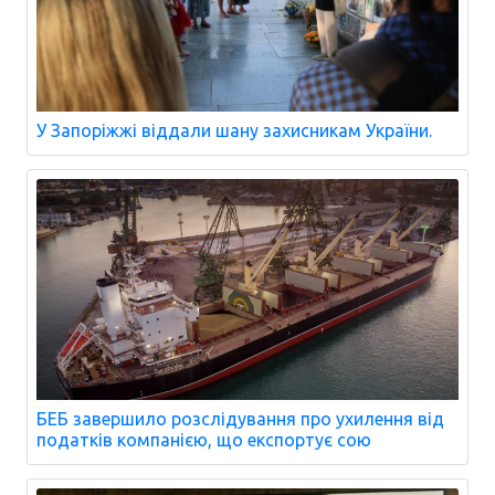
У Запоріжжі віддали шану захисникам України.
БЕБ завершило розслідування про ухилення від
податків компанією, що експортує сою