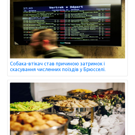
Собака-втікач став причиною затримок і
скасування численних поїздів у Брюсселі.