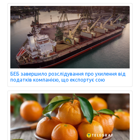
БЕБ завершило розслідування про ухилення від
податків компанією, що експортує сою