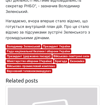
цієї діяльності нестиме відповідальність
секретар РНБО", - зазначив Володимир
Зеленський.
Нагадаємо, вчора вперше стало відомо, що
готується внутрішній план дій. Про це стало
відомо за підсумками зустрічі Зеленського з
громадськими діячами.
Володимир Зеленський
Президент України
Рада національної безпеки і оборони України
Президент (державна посада)
Військово-повітряні сили
Міністерство оборони (Україна)
Бригада
Економіка
Військово-промисловий комплекс
Верховний головнокомандувач
Related posts