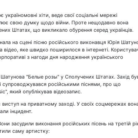
 україномовні хіти, веде свої соціальні мережі
лює свою думку щодо війни. Проте нещодавно вона
чених Штатах, що викликало обурення серед українців.
онала на сцені пісню російського виконавця Юрія Шатун
на відео, яке швидко поширилося в інтернеті. Користува
орпоративі з нагоди дня народження українського
 Шатунова "Белые розы" у Сполучених Штатах. Захід бу
і супроводжувався російськими піснями, про що
ic", який опублікував відеозапис.
 виступ на приватному заході. У своїх соцмережах вона
али інцидент.
Вони засудили виконання російських пісень на третій рі
тили саму артистку: