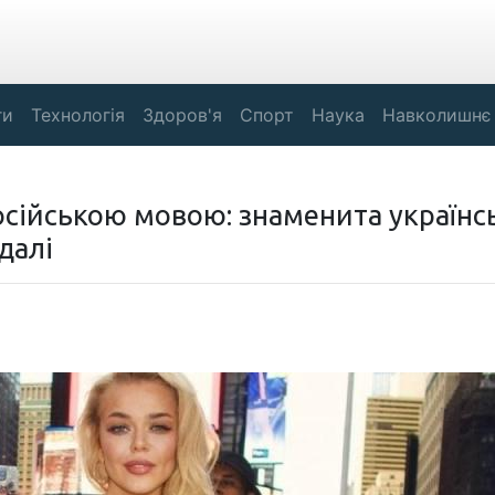
ги
Технологія
Здоров'я
Спорт
Наука
Навколишнє
сійською мовою: знаменита українс
далі