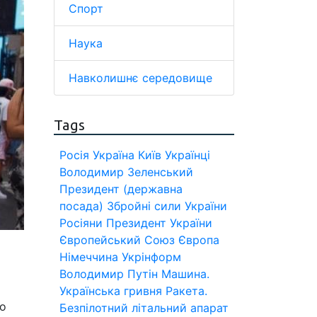
Спорт
Наука
Навколишнє середовище
Tags
Росія
Україна
Київ
Українці
Володимир Зеленський
Президент (державна
посада)
Збройні сили України
Росіяни
Президент України
Європейський Союз
Європа
Німеччина
Укрінформ
Володимир Путін
Машина.
Українська гривня
Ракета.
во
Безпілотний літальний апарат