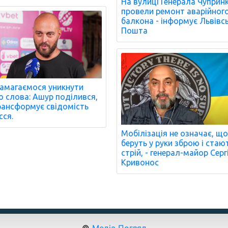
На вулиці Генерала Чуприн
провели ремонт аварійног
балкона - інформує Львівс
Пошта
амагаємося уникнути
о слова: Ашур поділився,
рансформує свідомість
сся.
Мобілізація не означає, що
беруть у руки зброю і стаю
стрій, - генерал-майор Серг
Кривонос
©
Медіа Погляд