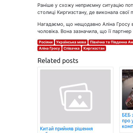
Раніше у схожу неприємну ситуацію пот
столиці Киргизстану, де виконала свої 
Нагадаємо, що нещодавно Аліна Гросу 
чоловіка. Вона зазначила, що її партнер
Росіяни
Українська мова
Північна та Південна А
Аліна Гросу
Співачка
Киргизстан
Related posts
БЕБ 
про 
комп
Китай прийняв рішення