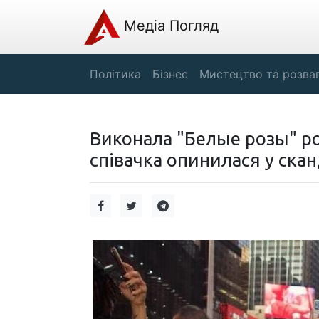
Медіа Погляд
Політика
Бізнес
Мистецтво та розва
Виконала "Белые розы" ро
співачка опинилася у скан