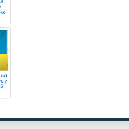
ки
о
ька
 всі
ть у
ій