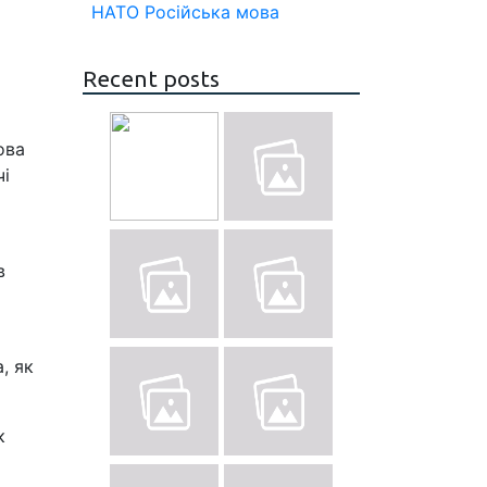
НАТО
Російська мова
Recent posts
ова
чі
в
, як
к