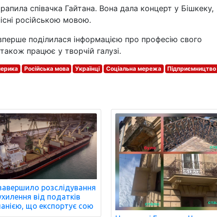
рапила співачка Гайтана. Вона дала концерт у Бішкеку,
пісні російською мовою.
вперше поділилася інформацією про професію свого
 також працює у творчій галузі.
мерика
Російська мова
Українці
Соціальна мережа
Підприємництво
завершило розслідування
ухилення від податків
анією, що експортує сою