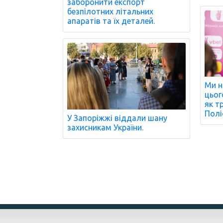
заборонити експорт
безпілотних літальних
апаратів та їх деталей.
Ми н
цьог
як т
Полі
У Запоріжжі віддали шану
захисникам України.