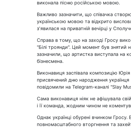
виконала пісню російською мовою.
Важливо зазначити, що співачка створює
українською мовою та відкрито вислов
з'явилася на приватній вечірці у Сполу
Справа в тому, що на заході Гросу вик
"Білі троянди". Цей момент був знятий 
зазначили, що артистка виступала на к
бізнесмена.
Виконавиця заспівала композицію Юрія
присвячений дню народження українця 
повідомили на Telegram-каналі "Slay Mus
Сама виконавиця ніяк не афішувала свій
і її команда, жодним чином не коментув
Однак українці обурені вчинком Гросу. 
повномасштабного вторгнення та захей