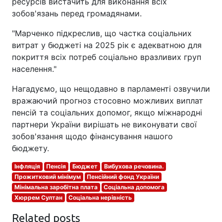
ресурсів вистачить для виконання всіх
зобов'язань перед громадянами.
"Марченко підкреслив, що частка соціальних
витрат у бюджеті на 2025 рік є адекватною для
покриття всіх потреб соціально вразливих груп
населення."
Нагадуємо, що нещодавно в парламенті озвучили
вражаючий прогноз стосовно можливих виплат
пенсій та соціальних допомог, якщо міжнародні
партнери України вирішать не виконувати свої
зобов'язання щодо фінансування нашого
бюджету.
Інфляція
Пенсія
Бюджет
Вибухова речовина.
Прожитковий мінімум
Пенсійний фонд України
Мінімальна заробітна плата
Соціальна допомога
Хюррем Султан
Соціальна нерівність
Related posts