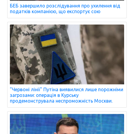
БЕБ завершило розслідування про ухилення від
податків компанією, що експортує сою
"Червоні лінії" Путіна виявилися лише порожніми
загрозами: операція в Курську
продемонструвала неспроможність Москви.