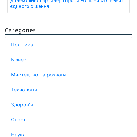
далекобійної артилерії проти Росії: Наразі немає
єдиного рішення.
Categories
Політика
Бізнес
Мистецтво та розваги
Технологія
Здоров'я
Спорт
Наука