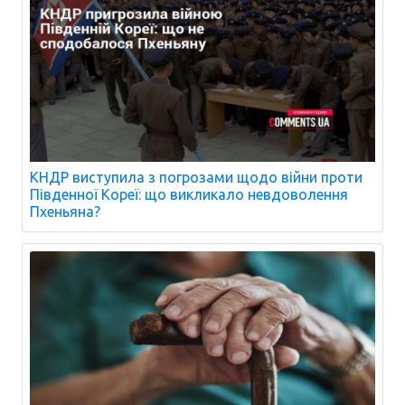
КНДР виступила з погрозами щодо війни проти
Південної Кореї: що викликало невдоволення
Пхеньяна?