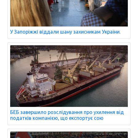
У Запоріжжі віддали шану захисникам України.
БЕБ завершило розслідування про ухилення від
податків компанією, що експортує сою