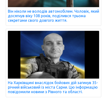
Він ніколи не володів автомобілем. Чоловік, який
досягнув віку 108 років, поділився трьома
секретами свого довгого життя.
На Харківщині внаслідок бойових дій загинув 35-
річний військовий із міста Сарни. Цю інформацію
повідомили новини з Рівного та області.