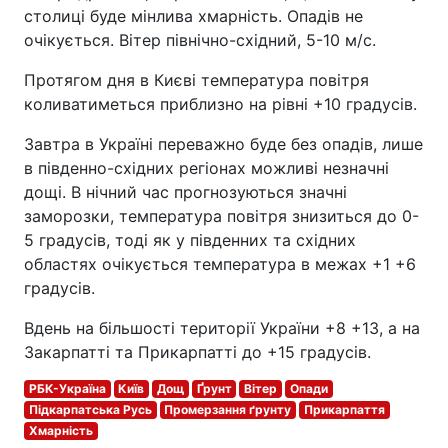
столиці буде мінлива хмарність. Опадів не
очікується. Вітер північно-східний, 5-10 м/с.
Протягом дня в Києві температура повітря
коливатиметься приблизно на рівні +10 градусів.
Завтра в Україні переважно буде без опадів, лише
в південно-східних регіонах можливі незначні
дощі. В нічний час прогнозуються значні
заморозки, температура повітря знизиться до 0-
5 градусів, тоді як у південних та східних
областях очікується температура в межах +1 +6
градусів.
Вдень на більшості території України +8 +13, а на
Закарпатті та Прикарпатті до +15 градусів.
РБК-Україна
Київ
Дощ
Ґрунт
Вітер
Опади
Підкарпатська Русь
Промерзання ґрунту
Прикарпаття
Хмарність