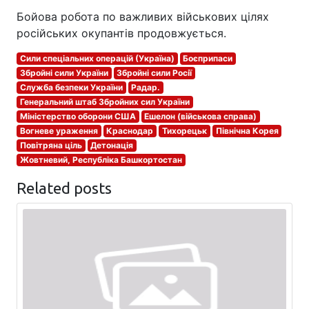
Бойова робота по важливих військових цілях
російських окупантів продовжується.
Сили спеціальних операцій (Україна)
Боєприпаси
Збройні сили України
Збройні сили Росії
Служба безпеки України
Радар.
Генеральний штаб Збройних сил України
Міністерство оборони США
Ешелон (військова справа)
Вогневе ураження
Краснодар
Тихорецьк
Північна Корея
Повітряна ціль
Детонація
Жовтневий, Республіка Башкортостан
Related posts