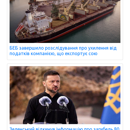
БЕБ завершило розслідування про ухилення від
податків компанією, що експортує сою
Зеленський відкинув інформацію про загибель 80