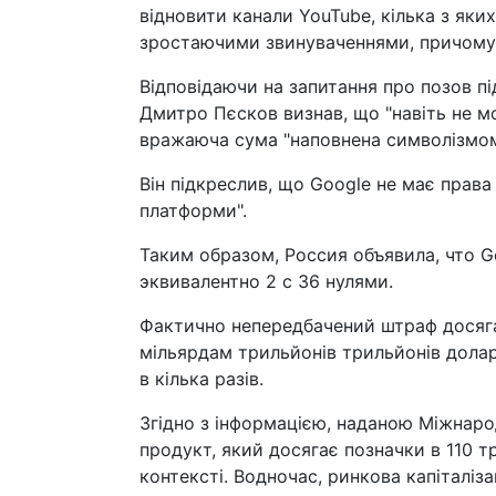
відновити канали YouTube, кілька з яких
зростаючими звинуваченнями, причому
Відповідаючи на запитання про позов п
Дмитро Пєсков визнав, що "навіть не м
вражаюча сума "наповнена символізмом
Він підкреслив, що Google не має права
платформи".
Таким образом, Россия объявила, что 
эквивалентно 2 с 36 нулями.
Фактично непередбачений штраф досяга
мільярдам трильйонів трильйонів долар
в кілька разів.
Згідно з інформацією, наданою Міжнар
продукт, який досягає позначки в 110 т
контексті. Водночас, ринкова капіталіза