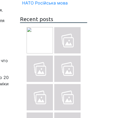
НАТО
Російська мова
я.
Recent posts
ля
 что
о 20
міки