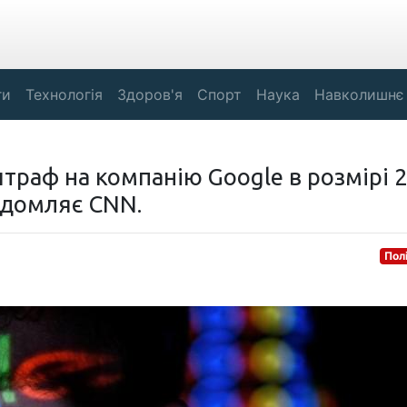
ги
Технологія
Здоров'я
Спорт
Наука
Навколишнє
штраф на компанію Google в розмірі 2
ідомляє CNN.
Пол