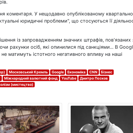
ів.
ня коментаря. У нещодавно опублікованому квартальн
актуальні юридичні проблеми", що стосуються її діяльнос
рішення із запровадженням значних штрафів, пов'язаних 
чи рахунки осіб, які опинилися під санкціями... В Goog
 не матимуть істотного негативного впливу на наші
ер)
Московський Кремль
Google
Економіка
CNN
Бізнес
т
Міжнародний валютний фонд
YouTube
Дмитро Пєсков
олізм (мистецтво)