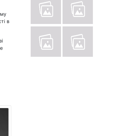
ому
ті в
зі
le