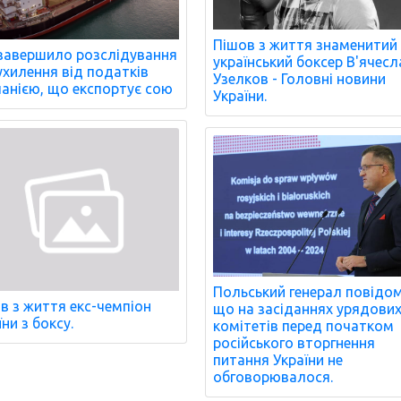
Пішов з життя знаменитий
завершило розслідування
український боксер В'ячесл
ухилення від податків
Узелков - Головні новини
анією, що експортує сою
України.
Польський генерал повідо
в з життя екс-чемпіон
що на засіданнях урядови
ни з боксу.
комітетів перед початком
російського вторгнення
питання України не
обговорювалося.