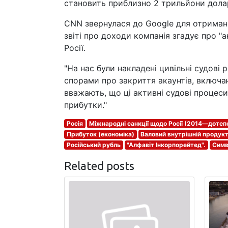
становить приблизно 2 трильйони долар
CNN звернулася до Google для отриман
звіті про доходи компанія згадує про "
Росії.
"На нас були накладені цивільні судові 
спорами про закриття акаунтів, включаю
вважають, що ці активні судові процеси
прибутки."
Росія
Міжнародні санкції щодо Росії (2014—дотеп
Прибуток (економіка)
Валовий внутрішній продук
Російський рубль
"Алфавіт Інкорпорейтед".
Симв
Related posts