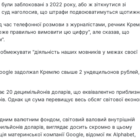
 були заблоковані з 2022 року, або ж зіткнутися зі
 суд наголосив, що штрафи подвоюватимуться щотижн
ід час телефонної розмови з журналістами, речник Крем
оже правильно вимовити цю цифру", але сказав, що
".
 обмежувати "діяльність наших мовників у межах своєї
Google задолжал Кремлю свыше 2 ундецильонов рублей,
є 20 децимільйонів доларів, що еквівалентно приблизн
ів. Однак ця сума перевищує весь обсяг світової еконо
одним валютним фондом, світовий валовий внутрішній
рильйонів доларів, виглядає досить скромно в цьому
ція материнської компанії Google, відомої як Alphabet,