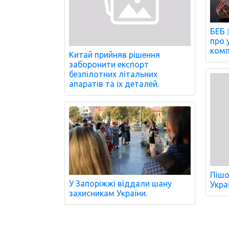
БЕБ 
про 
комп
Китай прийняв рішення
заборонити експорт
безпілотних літальних
апаратів та їх деталей.
Пішо
У Запоріжжі віддали шану
Украї
захисникам України.