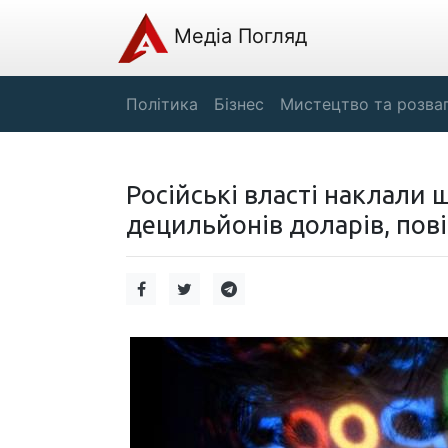
Медіа Погляд
Політика
Бізнес
Мистецтво та розва
Російські власті наклали 
децильйонів доларів, пов