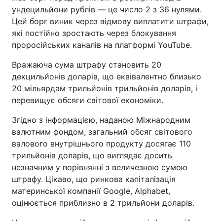
ундецильйони рублів — це число 2 з 36 нулями.
Цей борг виник через відмову виплатити штрафи,
які постійно зростають через блокування
проросійських каналів на платформі YouTube.
Вражаюча сума штрафу становить 20
декцильйонів доларів, що еквівалентно близько
20 мільярдам трильйонів трильйонів доларів, і
перевищує обсяги світової економіки.
Згідно з інформацією, наданою Міжнародним
валютним фондом, загальний обсяг світового
валового внутрішнього продукту досягає 110
трильйонів доларів, що виглядає досить
незначним у порівнянні з величезною сумою
штрафу. Цікаво, що ринкова капіталізація
материнської компанії Google, Alphabet,
оцінюється приблизно в 2 трильйони доларів.