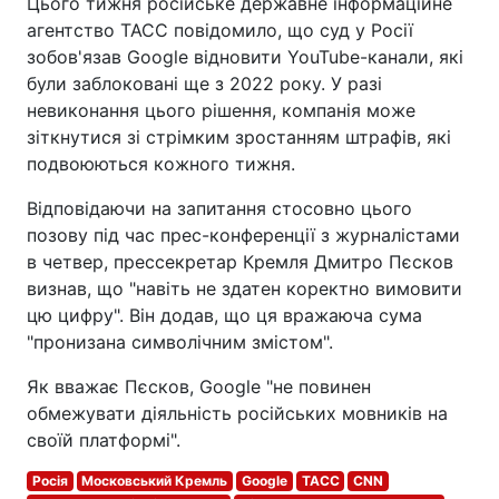
Цього тижня російське державне інформаційне
агентство ТАСС повідомило, що суд у Росії
зобов'язав Google відновити YouTube-канали, які
були заблоковані ще з 2022 року. У разі
невиконання цього рішення, компанія може
зіткнутися зі стрімким зростанням штрафів, які
подвоюються кожного тижня.
Відповідаючи на запитання стосовно цього
позову під час прес-конференції з журналістами
в четвер, прессекретар Кремля Дмитро Пєсков
визнав, що "навіть не здатен коректно вимовити
цю цифру". Він додав, що ця вражаюча сума
"пронизана символічним змістом".
Як вважає Пєсков, Google "не повинен
обмежувати діяльність російських мовників на
своїй платформі".
Росія
Московський Кремль
Google
ТАСС
CNN