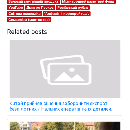
Валовий внутрішній продукт
Міжнародний валютний фонд
YouTube
Дмитро Пєсков
Російський рубль
Світова економіка
"Алфавіт Інкорпорейтед".
Символізм (мистецтво)
Related posts
Китай прийняв рішення заборонити експорт
безпілотних літальних апаратів та їх деталей.