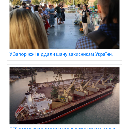
У Запоріжжі віддали шану захисникам України.