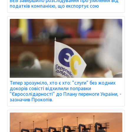
БЕБ завершило розслідування про ухилення від
податків компанією, що експортує сою
Тепер зрозуміло, хто є хто: "слуги" без жодних
докорів совісті відхилили поправки
"Євросолідарності" до Плану перемоги України, -
зазначив Прокопів.