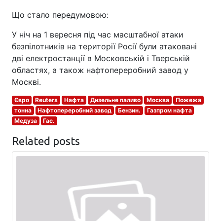
Що стало передумовою:
У ніч на 1 вересня під час масштабної атаки
безпілотників на території Росії були атаковані
дві електростанції в Московській і Тверській
областях, а також нафтопереробний завод у
Москві.
Євро
Reuters
Нафта
Дизельне паливо
Москва
Пожежа
тонна
Нафтопереробний завод
Бензин.
Газпром нафта
Медуза
Гас.
Related posts