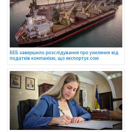
БЕБ завершило розслідування про ухилення від
податків компанією, що експортує сою