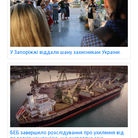
У Запоріжжі віддали шану захисникам України.
БЕБ завершило розслідування про ухилення від