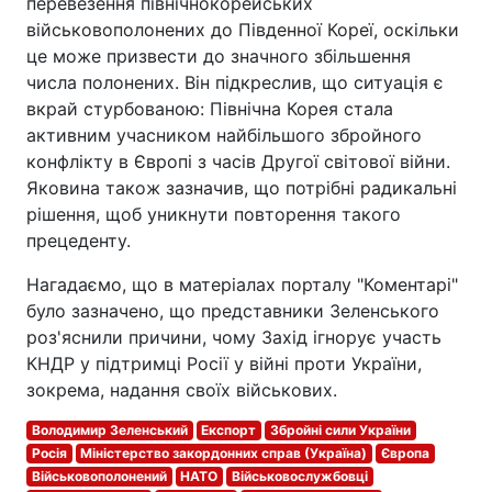
перевезення північнокорейських
військовополонених до Південної Кореї, оскільки
це може призвести до значного збільшення
числа полонених. Він підкреслив, що ситуація є
вкрай стурбованою: Північна Корея стала
активним учасником найбільшого збройного
конфлікту в Європі з часів Другої світової війни.
Яковина також зазначив, що потрібні радикальні
рішення, щоб уникнути повторення такого
прецеденту.
Нагадаємо, що в матеріалах порталу "Коментарі"
було зазначено, що представники Зеленського
роз'яснили причини, чому Захід ігнорує участь
КНДР у підтримці Росії у війні проти України,
зокрема, надання своїх військових.
Володимир Зеленський
Експорт
Збройні сили України
Росія
Міністерство закордонних справ (Україна)
Європа
Військовополонений
НАТО
Військовослужбовці