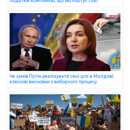
податків компанією, що експортує сою
Чи зумів Путін реалізувати свої цілі в Молдові:
ключові висновки з виборчого процесу.