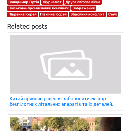
Володимир Путін
Журналіст
Друга світова війна
Військово-промисловий комплекс
Зображення
Південна Корея
Північна Корея
Збройний конфлікт
Сеул
Related posts
Китай прийняв рішення заборонити експорт
безпілотних літальних апаратів та їх деталей.