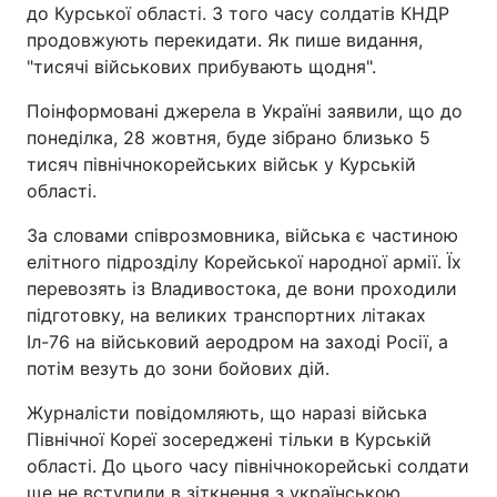
до Курської області. З того часу солдатів КНДР
продовжують перекидати. Як пише видання,
"тисячі військових прибувають щодня".
Поінформовані джерела в Україні заявили, що до
понеділка, 28 жовтня, буде зібрано близько 5
тисяч північнокорейських військ у Курській
області.
За словами співрозмовника, війська є частиною
елітного підрозділу Корейської народної армії. Їх
перевозять із Владивостока, де вони проходили
підготовку, на великих транспортних літаках
Іл-76 на військовий аеродром на заході Росії, а
потім везуть до зони бойових дій.
Журналісти повідомляють, що наразі війська
Північної Кореї зосереджені тільки в Курській
області. До цього часу північнокорейські солдати
ще не вступили в зіткнення з українською