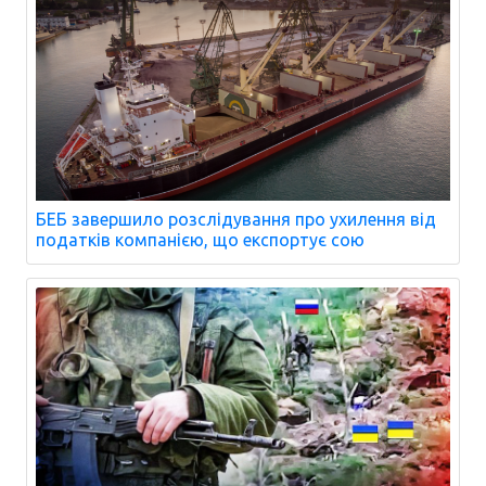
БЕБ завершило розслідування про ухилення від
податків компанією, що експортує сою