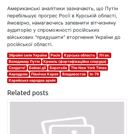
Американські аналітики зазначають, що Путін
перебільшує прогрес Росії в Курській області,
ймовірно, намагаючись запевнити вітчизняну
аудиторію у спроможності російських
військових "придушити" вторгнення України до
російської області.
Збройні сили України
Росія
Курська область
Літак.
Володимир Путін
Кремль (фортифікаційна споруда)
Солдате!
Бойові дії
Боротьба
The New York Times
Аеродром
Північна Корея
Владивосток
Іл-76
Корейська народна армія
Related posts