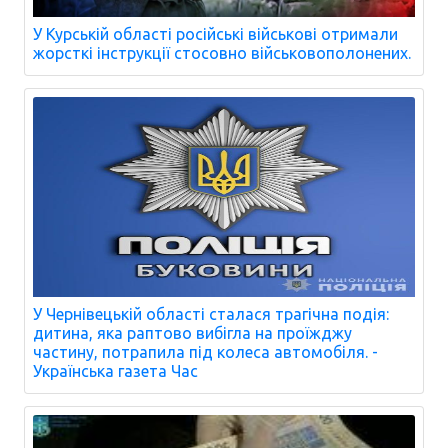
У Курській області російські військові отримали
жорсткі інструкції стосовно військовополонених.
У Чернівецькій області сталася трагічна подія:
дитина, яка раптово вибігла на проїжджу
частину, потрапила під колеса автомобіля. -
Українська газета Час