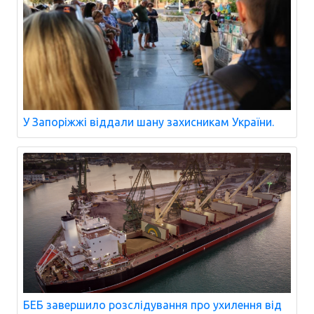
У Запоріжжі віддали шану захисникам України.
БЕБ завершило розслідування про ухилення від