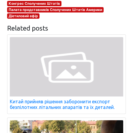
Конгрес Сполучених Штатів
Палата представників Сполучених Штатів Америки
Діетиловий ефір
Related posts
Китай прийняв рішення заборонити експорт
безпілотних літальних апаратів та їх деталей.