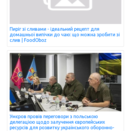
Пиріг зі сливами - ідеальний рецепт для
домашньої випічки до чаю: що можна зробити зі
слив | FoodOboz
Умєров провів переговори з польською
делегацією щодо залучення європейських
ресурсів для розвитку українського оборонно-