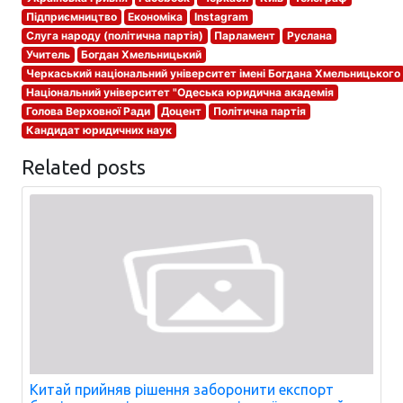
Підприємництво
Економіка
Instagram
Слуга народу (політична партія)
Парламент
Руслана
Учитель
Богдан Хмельницький
Черкаський національний університет імені Богдана Хмельницького
Національний університет "Одеська юридична академія
Голова Верховної Ради
Доцент
Політична партія
Кандидат юридичних наук
Related posts
Китай прийняв рішення заборонити експорт