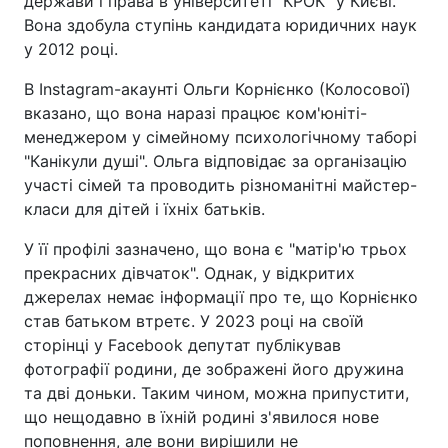
держави і права в університеті "КРОК" у Києві.
Вона здобула ступінь кандидата юридичних наук
у 2012 році.
В Instagram-акаунті Ольги Корнієнко (Колосової)
вказано, що вона наразі працює ком'юніті-
менеджером у сімейному психологічному таборі
"Канікули душі". Ольга відповідає за організацію
участі сімей та проводить різноманітні майстер-
класи для дітей і їхніх батьків.
У її профілі зазначено, що вона є "матір'ю трьох
прекрасних дівчаток". Однак, у відкритих
джерелах немає інформації про те, що Корнієнко
став батьком втретє. У 2023 році на своїй
сторінці у Facebook депутат публікував
фотографії родини, де зображені його дружина
та дві доньки. Таким чином, можна припустити,
що нещодавно в їхній родині з'явилося нове
поповнення, але вони вирішили не