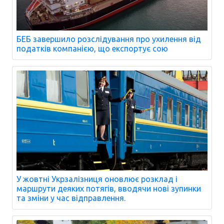
БЕБ завершило розслідування про ухилення від
податків компанією, що експортує сою
У жовтні Укрзалізниця оновлює розклад і
маршрути деяких потягів, вводячи нові зупинки
та зміни у час відправлення.