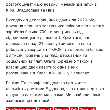
розголошувати цю новину. Іменами дівчаток є
Кіра, Владислава та Ніка.
Виходячи з деклараційних даних за 2020 рік,
дружина першого заступника спікера парламенту
заробила більше 700 тисяч гривень від
підприємницької діяльності. Крім того, вона
отримала понад 21 тисячу гривень за свою
роботу в університеті "КРОК" та отримала більше
33 тисяч гривень у вигляді державних та
соціальних виплат. Ольга Корнієнко також є
власницею двох квартир: одна з них
розташована в Києві, а інша — у Черкасах.
Раніше "Телеграф" повідомляв про життя і
діяльність дружини Буданова, яка стала жертвою
отруєння важкими металами. Ми знайшли кілька
захоплюючих деталей.
Українська гривня
Facebook
Черкаси
Київ
Телеграф