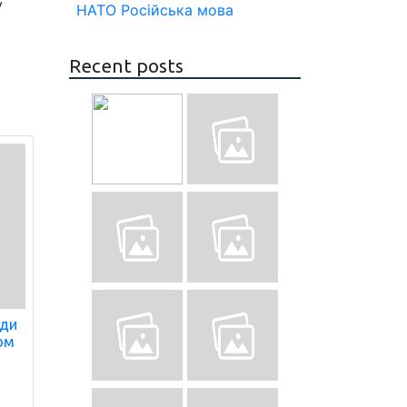
у
НАТО
Російська мова
Recent posts
ади
ом