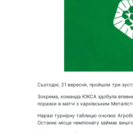
Сьогодні, 21 вересня, пройшли три зуст
Зокрема, команда ЮКСА здобула впевне
поразки в матчі з харківським Металіст
Наразі турнірну таблицю очолює Агробізн
Останнє місце чемпіонату займає вишго