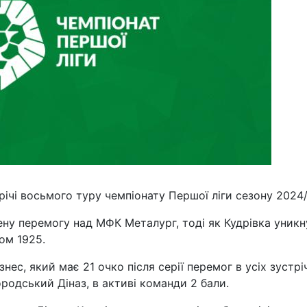
річі восьмого туру чемпіонату Першої ліги сезону 2024/
ну перемогу над МФК Металург, тоді як Кудрівка уникн
ом 1925.
ес, який має 21 очко після серії перемог в усіх зустрі
родський Діназ, в активі команди 2 бали.