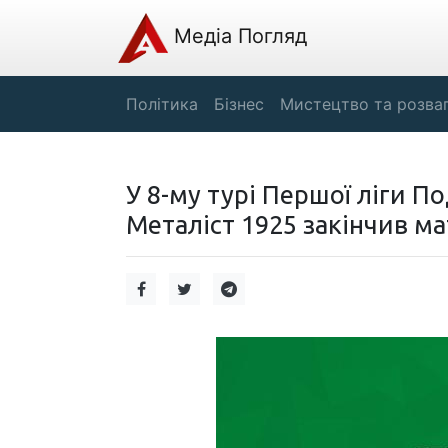
Медіа Погляд
Політика
Бізнес
Мистецтво та розва
У 8-му турі Першої ліги П
Металіст 1925 закінчив ма