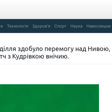
ги
Технологія
Здоров'я
Спорт
Наука
Навколишнє
оділля здобуло перемогу над Нивою, 
тч з Кудрівкою внічию.