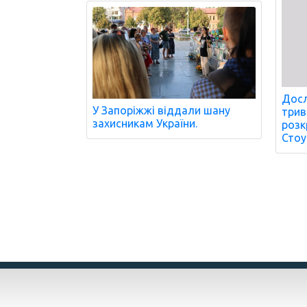
Досл
У Запоріжжі віддали шану
трив
захисникам України.
розк
Стоу