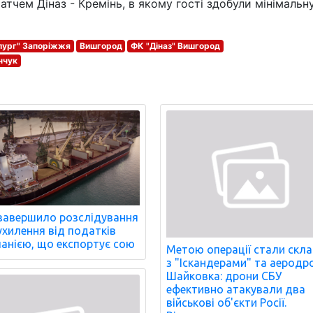
тчем Діназ - Кремінь, в якому гості здобули мінімальн
лург" Запоріжжя
Вишгород
ФК "Діназ" Вишгород
нчук
завершило розслідування
ухилення від податків
анією, що експортує сою
Метою операції стали скл
з "Іскандерами" та аеродр
Шайковка: дрони СБУ
ефективно атакували два
військові об'єкти Росії.